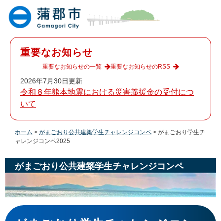
ペ
メ
ー
ニ
ジ
ュ
の
ー
先
を
重要なお知らせ
頭
飛
で
ば
重要なお知らせの一覧
重要なお知らせのRSS
す
し
2026年7月30日更新
。
て
令和８年熊本地震における災害義援金の受付につ
本
いて
文
へ
ホーム
>
がまごおり公共建築学生チャレンジコンペ
>
がまごおり学生チ
ャレンジコンペ2025
がまごおり公共建築学生チャレンジコンペ
本
文