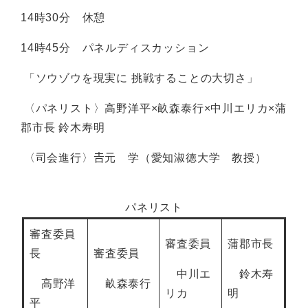
14時30分 休憩
14時45分 パネルディスカッション
「ソウゾウを現実に 挑戦することの大切さ」
〈パネリスト〉高野洋平×畝森泰行×中川エリカ×蒲
郡市長 鈴木寿明
〈司会進行〉𠮷元 学（愛知淑徳大学 教授）
パネリスト
審査委員
審査委員
蒲郡市長
長
審査委員
中川エ
鈴木寿
高野洋
畝森泰行
リカ
明
平