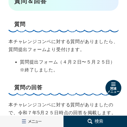
質問＆回答
質問
本チャレンジコンペに対する質問がありましたら、
質問提出フォームより受付けます。
質問提出フォーム（４月２日〜５月２５日）
※終了しました。
質問の回答
関連
メニュー
本チャレンジコンペに対する質問がありましたの
で、令和７年5月２５日時点の回答を掲載します。
メ
検
ニ
索
なお、質問に対する回答については、本コンペ募集