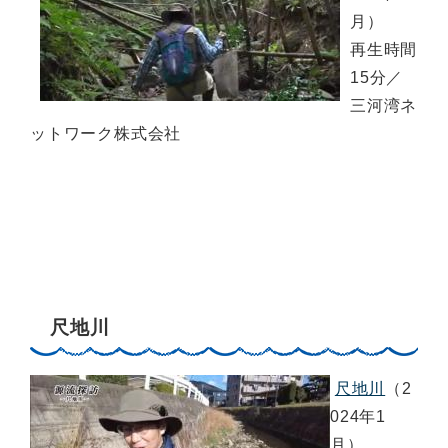
月）
再生時間
15分／
三河湾ネ
ットワーク株式会社
尺地川
尺地川
（2
024年1
月）