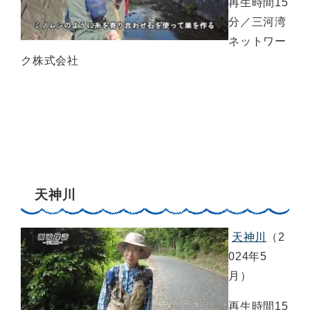
再生時間15
分／三河湾
ネットワー
ク株式会社
天神川
天神川
（2
024年5
月）
再生時間15