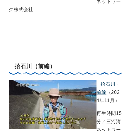
ネットワー
ク株式会社
拾石川（前編）
拾石川・
前編
（202
4年11月）
再生時間15
分／三河湾
ネットワー