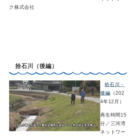
ク株式会社
拾石川（後編）
拾石川・
後編
（202
4年12月）
再生時間15
分／三河湾
ネットワー