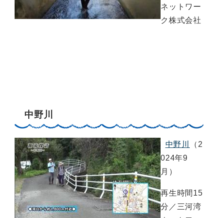
ネットワー
ク株式会社
中野川
中野川
（2
024年9
月）
再生時間15
分／三河湾