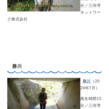
分／三河湾
ネットワー
ク株式会社
勝川
勝川
（20
24年7月）
再生時間15
分／三河湾