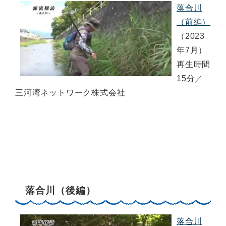
落合川
（前編）
（2023
年7月）
再生時間
15分／
三河湾ネットワーク株式会社
落合川（後編）
落合川