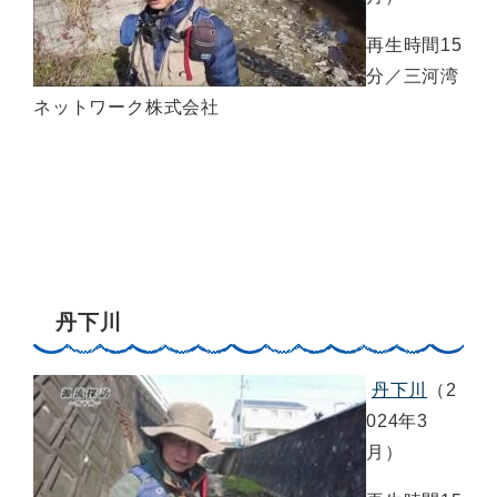
再生時間15
分／三河湾
ネットワーク株式会社
丹下川
丹下川
（2
024年3
月）