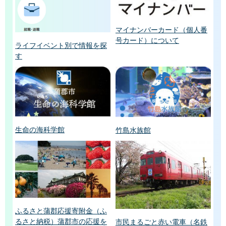
マイナンバーカード（個人番
号カード）について
ライフイベント別で情報を探
す
生命の海科学館
竹島水族館
ふるさと蒲郡応援寄附金（ふ
るさと納税）蒲郡市の応援を
市民まるごと赤い電車（名鉄