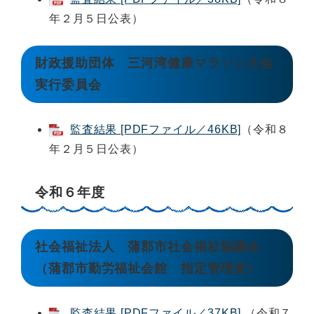
年２月５日公表）
財政援助団体 三河湾健康マラソン大会
実行委員会
監査結果 [PDFファイル／46KB]
（令和８
年２月５日公表）
令和６年度
社会福祉法人 蒲郡市社会福祉協議会
（蒲郡市勤労福祉会館 指定管理者）
監査結果 [PDFファイル／37KB]
（令和７