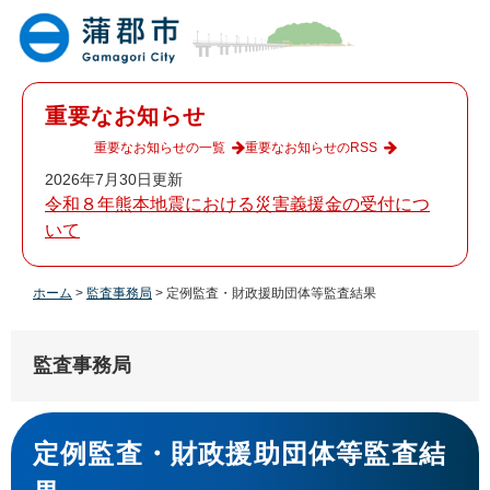
ペ
メ
ー
ニ
ジ
ュ
の
ー
先
を
重要なお知らせ
頭
飛
で
ば
重要なお知らせの一覧
重要なお知らせのRSS
す
し
2026年7月30日更新
。
て
令和８年熊本地震における災害義援金の受付につ
本
いて
文
へ
ホーム
>
監査事務局
>
定例監査・財政援助団体等監査結果
監査事務局
本
文
定例監査・財政援助団体等監査結