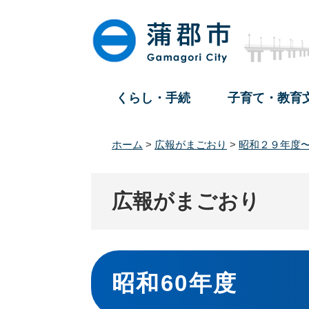
ペ
メ
ー
ニ
ジ
ュ
の
ー
先
を
頭
飛
くらし・手続
子育て・教育
で
ば
す
し
。
て
ホーム
>
広報がまごおり
>
昭和２９年度
本
文
へ
広報がまごおり
本
文
昭和60年度