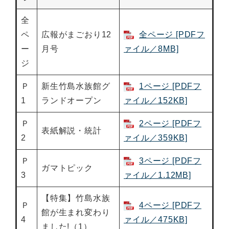
全
ペ
広報がまごおり12
全ページ [PDFフ
ー
月号
ァイル／8MB]
ジ
Ｐ
新生竹島水族館グ
1ページ [PDFフ
1
ランドオープン
ァイル／152KB]
Ｐ
2ページ [PDFフ
表紙解説・統計
2
ァイル／359KB]
Ｐ
3ページ [PDFフ
ガマトピック
3
ァイル／1.12MB]
【特集】竹島水族
Ｐ
4ページ [PDFフ
館が生まれ変わり
4
ァイル／475KB]
ました!（1）