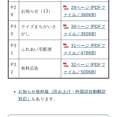
P2
29ページ [PDFフ
お知らせ（13）
9
ァイル／360KB]
P3
クイズまちがいさ
30ページ [PDFフ
0
がし
ァイル／392KB]
P3
31ページ [PDFフ
ふれあい宅配便
1
ァイル／476KB]
P3
32ページ [PDFフ
有料広告
2
ァイル／500KB]
お知らせ抜粋版（読み上げ・外国語自動翻訳
対応）
もあります。