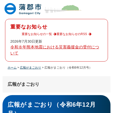
ペ
メ
ー
ニ
ジ
ュ
の
ー
先
を
重要なお知らせ
頭
飛
で
ば
重要なお知らせの一覧
重要なお知らせのRSS
す
し
2026年7月30日更新
。
て
令和８年熊本地震における災害義援金の受付につ
本
いて
文
へ
ホーム
>
広報がまごおり
>
広報がまごおり（令和6年12月号）
広報がまごおり
本
文
広報がまごおり（令和6年12月