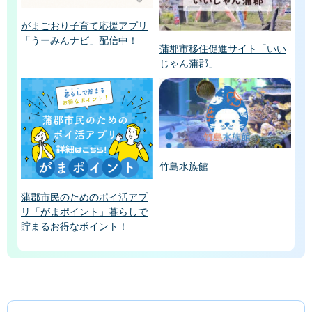
がまごおり子育て応援アプリ
「うーみんナビ」配信中！
蒲郡市移住促進サイト「いい
じゃん蒲郡」
竹島水族館
蒲郡市民のためのポイ活アプ
リ「がまポイント」暮らしで
貯まるお得なポイント！