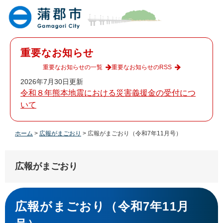
ペ
メ
ー
ニ
ジ
ュ
の
ー
先
を
重要なお知らせ
頭
飛
で
ば
重要なお知らせの一覧
重要なお知らせのRSS
す
し
2026年7月30日更新
。
て
令和８年熊本地震における災害義援金の受付につ
本
いて
文
へ
ホーム
>
広報がまごおり
>
広報がまごおり（令和7年11月号）
広報がまごおり
本
文
広報がまごおり（令和7年11月