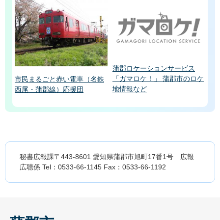
蒲郡ロケーションサービス
「ガマロケ！」 蒲郡市のロケ
市民まるごと赤い電車（名鉄
地情報など
西尾・蒲郡線）応援団
秘書広報課〒443-8601 愛知県蒲郡市旭町17番1号 広報
広聴係 Tel：0533-66-1145 Fax：0533-66-1192