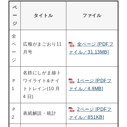
ペ
ー
タイトル
ファイル
ジ
全
ペ
広報がまごおり11
全ページ [PDFフ
ー
月号
ァイル／31.13MB]
ジ
名鉄にしがま線ト
Ｐ
ワイライト&ナイ
1ページ [PDFフ
1
トトレイン(10 月
ァイル／4.9MB]
4 日)
Ｐ
2ページ [PDFフ
表紙解説・統計
2
ァイル／851KB]