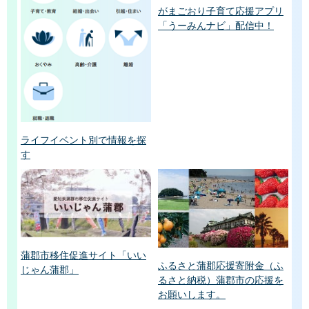
がまごおり子育て応援アプリ
「うーみんナビ」配信中！
ライフイベント別で情報を探
す
蒲郡市移住促進サイト「いい
ふるさと蒲郡応援寄附金（ふ
じゃん蒲郡」
るさと納税）蒲郡市の応援を
お願いします。