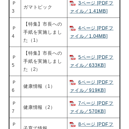
Ｐ
3ページ [PDFフ
ガマトピック
3
ァイル／1.41MB]
【特集】市長への
Ｐ
4ページ [PDFフ
手紙を実施しまし
4
ァイル／1.04MB]
た（1）
【特集】市長への
Ｐ
5ページ [PDFフ
手紙を実施しまし
5
ァイル／633KB]
た（2）
Ｐ
6ページ [PDFフ
健康情報（1）
6
ァイル／919KB]
Ｐ
7ページ [PDFフ
健康情報（2）
7
ァイル／570KB]
Ｐ
8ページ [PDFフ
子育て情報