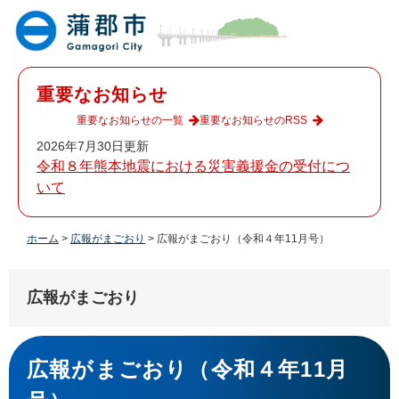
ペ
メ
ー
ニ
ジ
ュ
の
ー
先
を
重要なお知らせ
頭
飛
で
ば
重要なお知らせの一覧
重要なお知らせのRSS
す
し
2026年7月30日更新
。
て
令和８年熊本地震における災害義援金の受付につ
本
いて
文
へ
ホーム
>
広報がまごおり
>
広報がまごおり（令和４年11月号）
広報がまごおり
本
文
広報がまごおり（令和４年11月