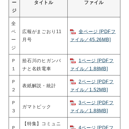
ー
タイトル
ファイル
ジ
全
ペ
広報がまごおり11
全ページ [PDFフ
ー
月号
ァイル／45.26MB]
ジ
Ｐ
拾石川のヒガンバ
1ページ [PDFフ
１
ナと名鉄電車
ァイル／1.88MB]
Ｐ
2ページ [PDFフ
表紙解説・統計
２
ァイル／1.52MB]
Ｐ
3ページ [PDFフ
ガマトピック
３
ァイル／1.88MB]
【特集】コミュニ
Ｐ
4ページ [PDFフ