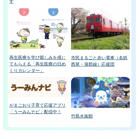
す
再生医療を学び親しみを感じ
市民まるごと赤い電車（名鉄
てもらえる「再生医療の日め
西尾・蒲郡線）応援団
くりカレンダー」
がまごおり子育て応援アプリ
「うーみんナビ」配信中！
竹島水族館