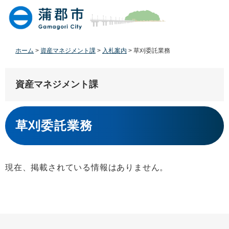
ペ
メ
ー
ニ
ジ
ュ
の
ー
先
を
ホーム
>
資産マネジメント課
>
入札案内
>
草刈委託業務
頭
飛
で
ば
す
し
資産マネジメント課
。
て
本
本
文
文
草刈委託業務
へ
現在、掲載されている情報はありません。