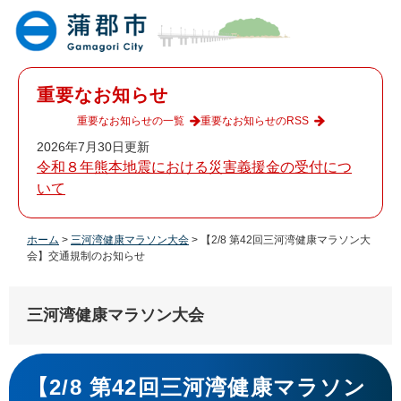
ペ
メ
ー
ニ
ジ
ュ
の
ー
先
を
重要なお知らせ
頭
飛
で
ば
重要なお知らせの一覧
重要なお知らせのRSS
す
し
2026年7月30日更新
。
て
令和８年熊本地震における災害義援金の受付につ
本
いて
文
へ
ホーム
>
三河湾健康マラソン大会
>
【2/8 第42回三河湾健康マラソン大
会】交通規制のお知らせ
三河湾健康マラソン大会
本
文
【2/8 第42回三河湾健康マラソン