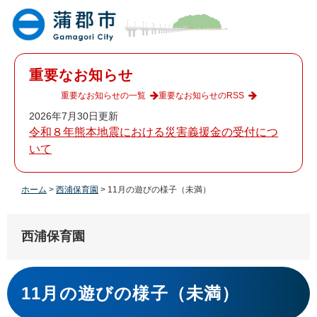
ペ
メ
ー
ニ
ジ
ュ
の
ー
先
を
重要なお知らせ
頭
飛
で
ば
重要なお知らせの一覧
重要なお知らせのRSS
す
し
2026年7月30日更新
。
て
令和８年熊本地震における災害義援金の受付につ
本
いて
文
へ
ホーム
>
西浦保育園
>
11月の遊びの様子（未満）
西浦保育園
本
文
11月の遊びの様子（未満）