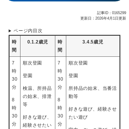
記事ID：0165299
更新日：2026年4月1日更新
ページ内目次
時
0.1.2歳児
時
3.4.5歳児
間
間
7
順次登園
7
順次登園
時
時
登園
登園
30
30
分
分
検温、所持品
所持品の始末、当番活
の始末、排泄
動等
8
8
等
時
時
好きな遊び、経験させ
30
30
好きな遊び、
たい遊び
分
分
経験させたい