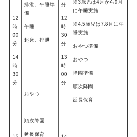
※3歳児は4月から9月
排泄、午睡準
分
に午睡実施
備
12
12
※4.5歳児は7.8月に午
時
午睡
時
睡実施
00
30
起床、排泄
分
分
おやつ準備
14
13
おやつ
時
時
降園準備
30
00
分
分
順次降園
おやつ
延長保育
順次降園
延長保育
15
14