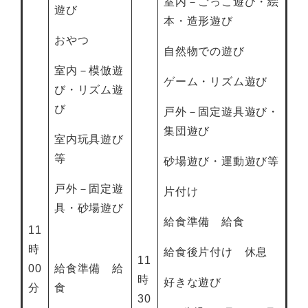
室内－ごっこ遊び・絵
遊び
本・造形遊び
おやつ
自然物での遊び
室内－模倣遊
ゲーム・リズム遊び
び・リズム遊
び
戸外－固定遊具遊び・
集団遊び
室内玩具遊び
等
砂場遊び・運動遊び等
戸外－固定遊
片付け
具・砂場遊び
給食準備 給食
11
時
給食後片付け 休息
11
00
給食準備 給
時
好きな遊び
分
食
30