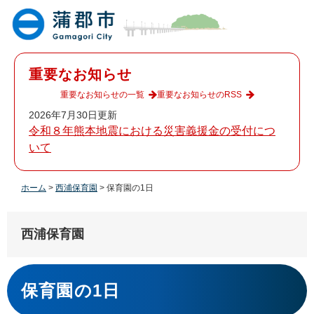
ペ
メ
ー
ニ
ジ
ュ
の
ー
先
を
重要なお知らせ
頭
飛
で
ば
重要なお知らせの一覧
重要なお知らせのRSS
す
し
2026年7月30日更新
。
て
令和８年熊本地震における災害義援金の受付につ
本
いて
文
へ
ホーム
>
西浦保育園
>
保育園の1日
西浦保育園
本
文
保育園の1日