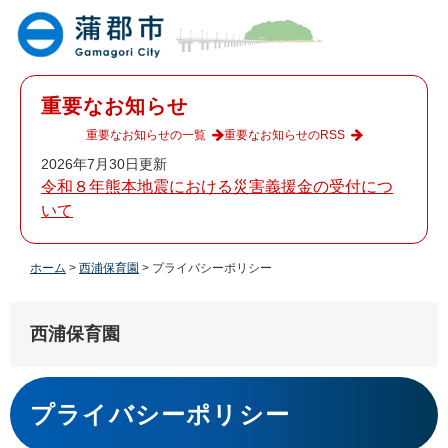
ペ
メ
ー
ニ
ジ
ュ
の
ー
先
を
重要なお知らせ
頭
飛
で
ば
重要なお知らせの一覧
重要なお知らせのRSS
す
し
2026年7月30日更新
。
て
令和８年熊本地震における災害義援金の受付につ
本
いて
文
へ
ホーム
>
西浦保育園
>
プライバシーポリシー
西浦保育園
本
文
プライバシーポリシー