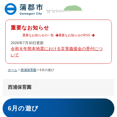
ペ
メ
ー
ニ
ジ
ュ
の
ー
先
を
重要なお知らせ
頭
飛
で
ば
重要なお知らせの一覧
重要なお知らせのRSS
す
し
2026年7月30日更新
。
て
令和８年熊本地震における災害義援金の受付につ
本
いて
文
へ
ホーム
>
西浦保育園
>
6月の遊び
西浦保育園
本
文
6月の遊び