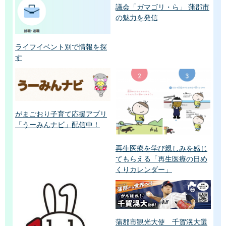
議会「ガマゴリ・ら」 蒲郡市
の魅力を発信
ライフイベント別で情報を探
す
がまごおり子育て応援アプリ
「うーみんナビ」配信中！
再生医療を学び親しみを感じ
てもらえる「再生医療の日め
くりカレンダー」
蒲郡市観光大使 千賀滉大選