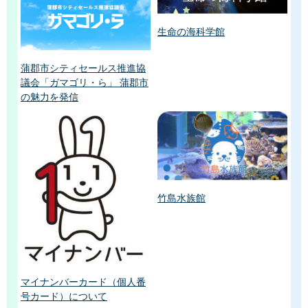
生命の海科学館
蒲郡市シティセールス推進協
議会「ガマゴリ・ら」 蒲郡市
の魅力を発信
竹島水族館
マイナンバーカード（個人番
号カード）について