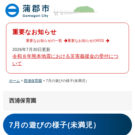
ペ
メ
ー
ニ
ジ
ュ
の
ー
先
を
重要なお知らせ
頭
飛
で
ば
重要なお知らせの一覧
重要なお知らせのRSS
す
し
2026年7月30日更新
。
て
令和８年熊本地震における災害義援金の受付につ
本
いて
文
へ
ホーム
>
西浦保育園
>
7月の遊びの様子(未満児）
西浦保育園
本
文
7月の遊びの様子(未満児）