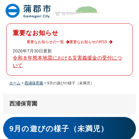
ペ
メ
ー
ニ
ジ
ュ
の
ー
先
を
重要なお知らせ
頭
飛
で
ば
重要なお知らせの一覧
重要なお知らせのRSS
す
し
2026年7月30日更新
。
て
令和８年熊本地震における災害義援金の受付につ
本
いて
文
へ
ホーム
>
西浦保育園
>
9月の遊びの様子（未満児）
西浦保育園
本
文
9月の遊びの様子（未満児）