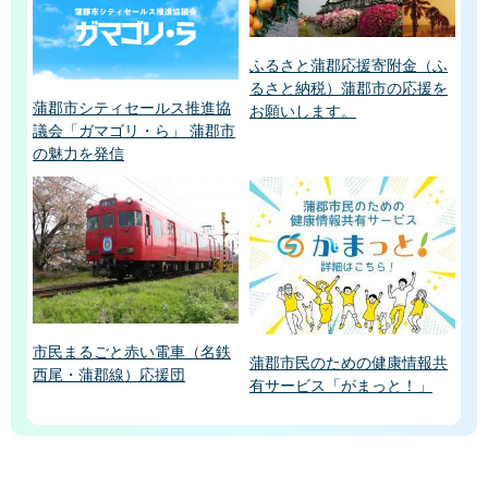
ふるさと蒲郡応援寄附金（ふ
るさと納税）蒲郡市の応援を
蒲郡市シティセールス推進協
お願いします。
議会「ガマゴリ・ら」 蒲郡市
の魅力を発信
市民まるごと赤い電車（名鉄
蒲郡市民のための健康情報共
西尾・蒲郡線）応援団
有サービス「がまっと！」