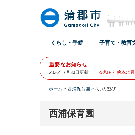
ペ
メ
ー
ニ
ジ
ュ
の
ー
先
を
頭
飛
くらし・手続
子育て・教育
で
ば
す
し
。
て
重要なお知らせ
本
2026年7月30日更新
令和８年熊本地震
文
へ
ホーム
>
西浦保育園
>
8月の遊び
西浦保育園