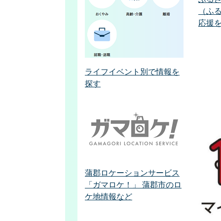
（ふ
応援
ライフイベント別で情報を
探す
蒲郡ロケーションサービス
「ガマロケ！」 蒲郡市のロ
ケ地情報など