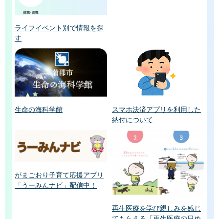
ライフイベント別で情報を探
す
生命の海科学館
スマホ決済アプリを利用した
納付について
がまごおり子育て応援アプリ
「うーみんナビ」配信中！
再生医療を学び親しみを感じ
てもらえる「再生医療の日め