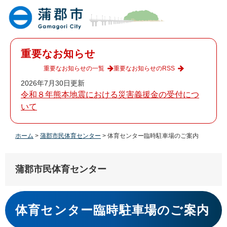
ペ
メ
ー
ニ
ジ
ュ
の
ー
先
を
重要なお知らせ
頭
飛
で
ば
重要なお知らせの一覧
重要なお知らせのRSS
す
し
2026年7月30日更新
。
て
令和８年熊本地震における災害義援金の受付につ
本
いて
文
へ
ホーム
>
蒲郡市民体育センター
>
体育センター臨時駐車場のご案内
蒲郡市民体育センター
本
文
体育センター臨時駐車場のご案内