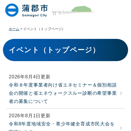
ペ
メ
ー
ニ
ジ
ュ
の
ー
先
を
ホーム
>
イベント（トップページ）
頭
飛
で
ば
本
す
し
文
イベント（トップページ）
。
て
本
文
へ
2026年8月4日更新
令和８年度事業者向け省エネセミナー＆個別相談
会の開催と省エネウォークスルー診断の希望事業
者の募集について
2026年8月1日更新
令和8年度地域安全・青少年健全育成市民大会を