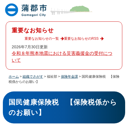
ペ
メ
ー
ニ
ジ
ュ
の
ー
先
を
重要なお知らせ
頭
飛
で
ば
重要なお知らせの一覧
重要なお知らせのRSS
す
し
2026年7月30日更新
。
て
令和８年熊本地震における災害義援金の受付につ
本
いて
文
へ
ホーム
>
組織でさがす
>
福祉部
>
保険年金課
>
国民健康保険税 【保険
税係からのお願い】
本
文
国民健康保険税 【保険税係から
のお願い】