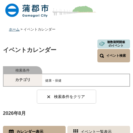
ペ
メ
ー
ニ
ジ
ュ
の
ー
先
を
ホーム
>
イベントカレンダー
頭
飛
で
ば
本
複数期間開催
のイベント
す
し
文
イベントカレンダー
。
て
イベント検索
本
文
検索条件
へ
カテゴリ
健康・保健
検索条件をクリア
2026年8月
カレンダー表示
イベント一覧表示