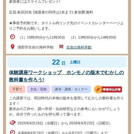
参加者にはスライムプレゼント!
定員:各回20名 (保護者の同伴は1名まで) 参加費:無料
★事前予約制です。タイトル内リンク先のイベントカレンダーページよ
りご予約をお願いします。
（1）10時30分から11時30分 （2）13時30分から14時30分
蒲郡市生命の海科学館
生命の海科学館
22
土曜日
日
体験講座ワークショップ ホンモノの版木でむかしの
教科書を作ろう!
子育て
文化・芸術
講演・講座・セミナー
この講座では、明治時代の本物の版木を使用してむかしの教科書を作り
ます！
夏休みの工作や、調べ学習・自由研究などの参考にもいかがでしょう
か。自分で作ったものを持ち帰って遊べます。
2026年8月19日（水曜日）から 2026年8月23日（日曜日）
令和8年8月19日（水曜日）から8月23日（日曜日）まで