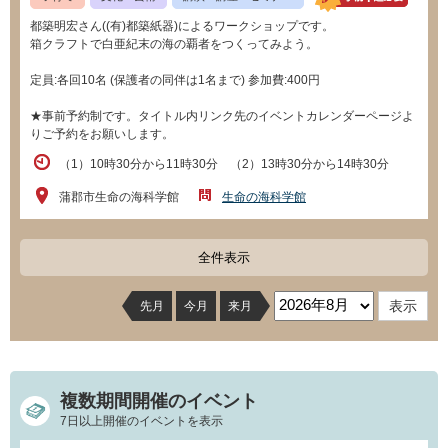
都築明宏さん((有)都築紙器)によるワークショップです。
箱クラフトで白亜紀末の海の覇者をつくってみよう。
定員:各回10名 (保護者の同伴は1名まで) 参加費:400円
★事前予約制です。タイトル内リンク先のイベントカレンダーページよ
りご予約をお願いします。
（1）10時30分から11時30分 （2）13時30分から14時30分
蒲郡市生命の海科学館
生命の海科学館
全件表示
先月
今月
来月
複数期間開催のイベント
7日以上開催のイベントを表示