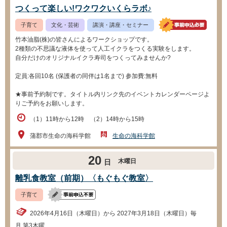
つくって楽しい!ワクワクいくらラボ♪
子育て
文化・芸術
講演・講座・セミナー
竹本油脂(株)の皆さんによるワークショップです。
2種類の不思議な液体を使って人工イクラをつくる実験をします。
自分だけのオリジナルイクラ寿司をつくってみませんか?
定員:各回10名 (保護者の同伴は1名まで) 参加費:無料
★事前予約制です。タイトル内リンク先のイベントカレンダーページよ
りご予約をお願いします。
（1）11時から12時 （2）14時から15時
蒲郡市生命の海科学館
生命の海科学館
20
木曜日
日
離乳食教室（前期）〈もぐもぐ教室〉
子育て
2026年4月16日（木曜日）から 2027年3月18日（木曜日）毎
月 第3木曜