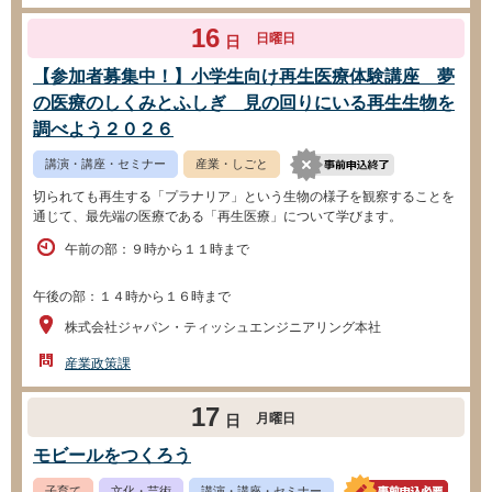
16
日曜日
日
【参加者募集中！】小学生向け再生医療体験講座 夢
の医療のしくみとふしぎ 見の回りにいる再生生物を
調べよう２０２６
講演・講座・セミナー
産業・しごと
切られても再生する「プラナリア」という生物の様子を観察することを
通じて、最先端の医療である「再生医療」について学びます。
午前の部：９時から１１時まで
午後の部：１４時から１６時まで
株式会社ジャパン・ティッシュエンジニアリング本社
産業政策課
17
月曜日
日
モビールをつくろう
子育て
文化・芸術
講演・講座・セミナー