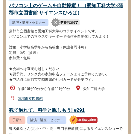
パソコン上のゲームを自動操縦！ （愛知工科大学×蒲
郡市立図書館 サイエンスひろば）
講演・講座・セミナー
蒲郡市立図書館と愛知工科大学のコラボイベントです。
パソコン上でのマウスやキーボード操作を自動化してみよう！
対象：小学校高学年から高校生（保護者同伴可）
定員：5名（抽選）
参加費：無料
★会場へは直接お越しください。
★要予約。リンク先の参加申込フォームよりご予約ください。
★申込時に蒲郡市立図書館の利用カードが必要です。
午前10時00分から午前11時00分
愛知工科大学
蒲郡市立図書館
観て触れて、科学と親しもう! #291
子育て
講演・講座・セミナー
沓名健次さん(元小・中・高・専門学校教員)によるサイエンスショーで