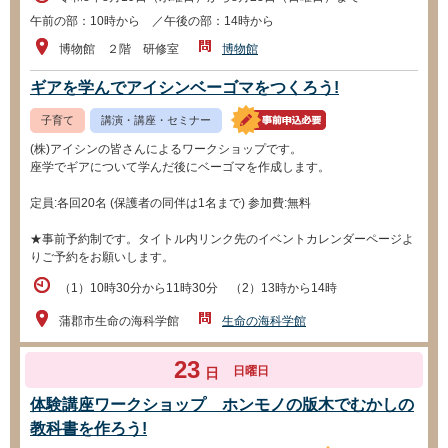
午前の部：10時から ／午後の部：14時から
博物館 ２階 研修室
博物館
ギアを学んでアイシンベーゴマをつくろう!
子育て
講演・講座・セミナー
(株)アイシンの皆さんによるワークショップです。
座学でギアについて学んだ後にベーゴマを作成します。
定員:各回20名 (保護者の同伴は1名まで) 参加費:無料
★事前予約制です。タイトル内リンク先のイベントカレンダーページよ
りご予約をお願いします。
（1）10時30分から11時30分 （2）13時から14時
蒲郡市生命の海科学館
生命の海科学館
23
日曜日
日
体験講座ワークショップ ホンモノの版木でむかしの
教科書を作ろう!