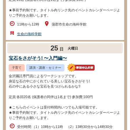
★事前予約制です。タイトル内リンク先のイベントカレンダーページよ
りご予約をお願いします。
11時から12時
蒲郡市生命の海科学館
生命の海科学館
25
火曜日
日
宝石をさがそう! 〜入門編〜
子育て
講演・講座・セミナー
金沢嘱託専門員によるワークショップです。
身近な石の中にかくれている美しい宝石をさがそう!
石の中にある小さな宝石を見つけられるかな?
定員:各回20名 (保護者の同伴は1名まで) 参加費:100円
★こちらのイベントは受付時間内いつでも入場可能です。
★事前予約制です。タイトル内リンク先のイベントカレンダーページよ
りご予約をお願いします。
受付時間:（1）10時から11時 （2）13時30分から14時30分