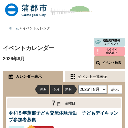
ペ
メ
ー
ニ
ジ
ュ
の
ー
先
を
ホーム
>
イベントカレンダー
頭
飛
で
ば
本
複数期間開催
のイベント
す
し
文
イベントカレンダー
もうすぐ
。
て
申込終了
本
2026年8月
文
イベント検索
へ
カレンダー表示
イベント一覧表示
先月
今月
来月
7
金曜日
日
令和８年蒲郡子ども交流体験活動 子どもデイキャン
プ参加者募集