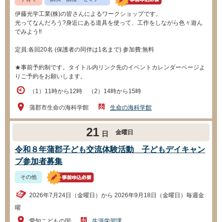
伊藤光学工業(株)の皆さんによるワークショップです。
光ってなんだろう?身近にある道具を使って、工作をしながら色々遊ん
でみよう!!
定員:各回20名 (保護者の同伴は1名まで) 参加費:無料
★事前予約制です。タイトル内リンク先のイベントカレンダーページよ
りご予約をお願いします。
（1）11時から12時 （2）14時から15時
蒲郡市生命の海科学館
生命の海科学館
21
金曜日
日
令和８年蒲郡子ども交流体験活動 子どもデイキャン
プ参加者募集
その他
2026年7月24日（金曜日）から 2026年9月18日（金曜日）毎週金
曜
愛知こどもの国
生涯学習課