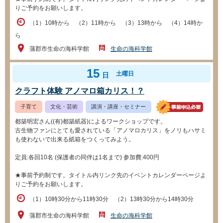
りご予約をお願いします。
（1）10時から （2）11時から （3）13時から （4）14時か
ら
蒲郡市生命の海科学館
生命の海科学館
15
土曜日
日
クラフト体験 アノマロ箱カリス！？
子育て
文化・芸術
講演・講座・セミナー
都築明宏さん((有)都築紙器)によるワークショップです。
古生物ファンにとても愛されている「アノマロカリス」をノリもハサミ
も使わないで出来る紙箱をつくってみよう。
定員:各回10名 (保護者の同伴は1名まで) 参加費:400円
★事前予約制です。タイトル内リンク先のイベントカレンダーページよ
りご予約をお願いします。
（1）10時30分から11時30分 （2）13時30分から14時30分
蒲郡市生命の海科学館
生命の海科学館