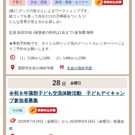
子育て
文化・芸術
講演・講座・セミナー
(株)二デックの皆さんによるワークショップです。
紙コップを使って自分だけの万華鏡をつくろう!
どんな世界が見えるかお楽しみ♪
定員:各回20名 (保護者の同伴は1名まで) 参加費:無料
★事前予約制です。タイトル内リンク先のイベントカレンダーページよ
りご予約をお願いします。
（1）11時から12時 （2）14時から15時
蒲郡市生命の海科学館
生命の海科学館
28
金曜日
日
令和８年蒲郡子ども交流体験活動 子どもデイキャン
プ参加者募集
その他
2026年7月24日（金曜日）から 2026年9月18日（金曜日）毎週金
曜