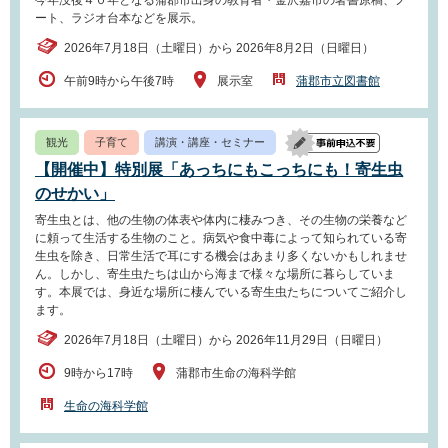
ート、ラジオ台本などを展示。
2026年7月18日（土曜日）から 2026年8月2日（日曜日）
午前9時から午後7時
展示室
蒲郡市立図書館
観光
子育て
講演・講座・セミナー
【開催中】特別展「あっちにもこっちにも！寄生虫
のせかい」
寄生虫とは、他の生物の体表や体内に棲みつき、その生物の栄養など
に頼って生活する生物のこと。病気や食中毒によって知られている寄
生虫を除き、日常生活で耳にする機会はあまり多くないかもしれませ
ん。しかし、寄生虫たちは山から海まで様々な場所に暮らしていま
す。本展では、身近な場所に棲んでいる寄生虫たちについてご紹介し
ます。
2026年7月18日（土曜日）から 2026年11月29日（日曜日）
9時から17時
蒲郡市生命の海科学館
生命の海科学館