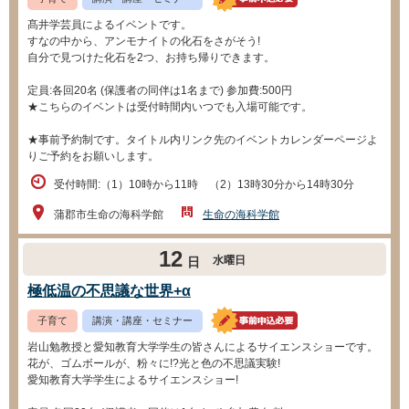
髙井学芸員によるイベントです。
すなの中から、アンモナイトの化石をさがそう!
自分で見つけた化石を2つ、お持ち帰りできます。
定員:各回20名 (保護者の同伴は1名まで) 参加費:500円
★こちらのイベントは受付時間内いつでも入場可能です。
★事前予約制です。タイトル内リンク先のイベントカレンダーページよ
りご予約をお願いします。
受付時間:（1）10時から11時 （2）13時30分から14時30分
蒲郡市生命の海科学館
生命の海科学館
12
水曜日
日
極低温の不思議な世界+α
子育て
講演・講座・セミナー
岩山勉教授と愛知教育大学学生の皆さんによるサイエンスショーです。
花が、ゴムボールが、粉々に!?光と色の不思議実験!
愛知教育大学学生によるサイエンスショー!