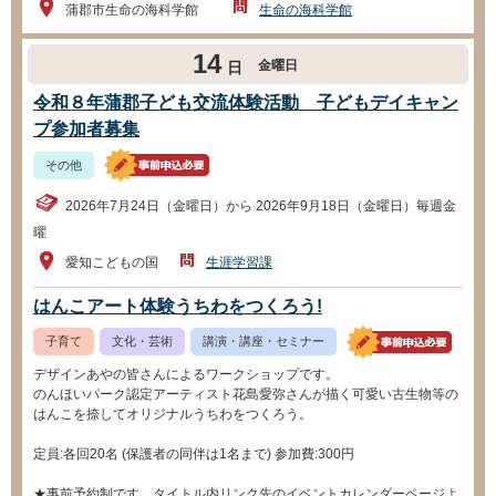
蒲郡市生命の海科学館
生命の海科学館
14
金曜日
日
令和８年蒲郡子ども交流体験活動 子どもデイキャン
プ参加者募集
その他
2026年7月24日（金曜日）から 2026年9月18日（金曜日）毎週金
曜
愛知こどもの国
生涯学習課
はんこアート体験うちわをつくろう!
子育て
文化・芸術
講演・講座・セミナー
デザインあやの皆さんによるワークショップです。
のんほいパーク認定アーティスト花島愛弥さんが描く可愛い古生物等の
はんこを捺してオリジナルうちわをつくろう。
定員:各回20名 (保護者の同伴は1名まで) 参加費:300円
★事前予約制です。タイトル内リンク先のイベントカレンダーページよ