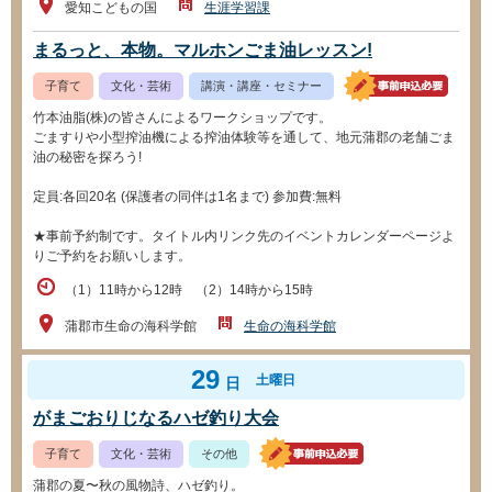
愛知こどもの国
生涯学習課
まるっと、本物。マルホンごま油レッスン!
子育て
文化・芸術
講演・講座・セミナー
竹本油脂(株)の皆さんによるワークショップです。
ごますりや小型搾油機による搾油体験等を通して、地元蒲郡の老舗ごま
油の秘密を探ろう!
定員:各回20名 (保護者の同伴は1名まで) 参加費:無料
★事前予約制です。タイトル内リンク先のイベントカレンダーページよ
りご予約をお願いします。
（1）11時から12時 （2）14時から15時
蒲郡市生命の海科学館
生命の海科学館
29
土曜日
日
がまごおりじなるハゼ釣り大会
子育て
文化・芸術
その他
蒲郡の夏〜秋の風物詩、ハゼ釣り。