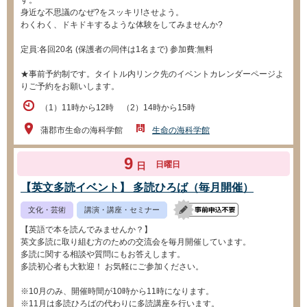
す。
身近な不思議のなぜ?をスッキリ!させよう。
わくわく、ドキドキするような体験をしてみませんか?
定員:各回20名 (保護者の同伴は1名まで) 参加費:無料
★事前予約制です。タイトル内リンク先のイベントカレンダーページよ
りご予約をお願いします。
（1）11時から12時 （2）14時から15時
蒲郡市生命の海科学館
生命の海科学館
9
日曜日
日
【英文多読イベント】 多読ひろば（毎月開催）
文化・芸術
講演・講座・セミナー
【英語で本を読んでみませんか？】
英文多読に取り組む方のための交流会を毎月開催しています。
多読に関する相談や質問にもお答えします。
多読初心者も大歓迎！ お気軽にご参加ください。
※10月のみ、開催時間が10時から11時になります。
※11月は多読ひろばの代わりに多読講座を行います。