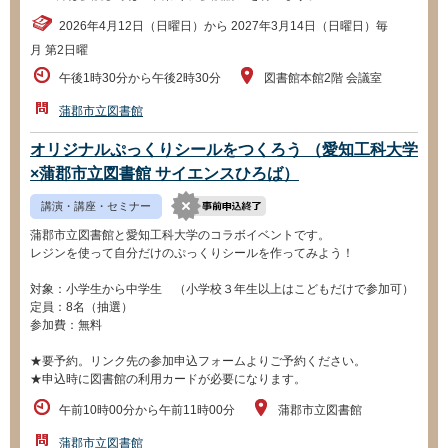
2026年4月12日（日曜日）から 2027年3月14日（日曜日）毎
月 第2日曜
午後1時30分から午後2時30分
図書館本館2階 会議室
蒲郡市立図書館
オリジナルぷっくりシールをつくろう （愛知工科大学
×蒲郡市立図書館 サイエンスひろば）
講演・講座・セミナー
蒲郡市立図書館と愛知工科大学のコラボイベントです。
レジンを使って自分だけのぷっくりシールを作ってみよう！
対象：小学生から中学生 （小学校３年生以上はこどもだけで参加可）
定員：8名（抽選）
参加費：無料
★要予約。リンク先の参加申込フォームよりご予約ください。
★申込時に図書館の利用カードが必要になります。
午前10時00分から午前11時00分
蒲郡市立図書館
蒲郡市立図書館