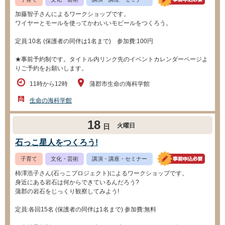
加藤智子さんによるワークショップです。
ワイヤーとモールを使ってかわいいモビールをつくろう。
定員:10名 (保護者の同伴は1名まで) 参加費:100円
★事前予約制です。タイトル内リンク先のイベントカレンダーページよ
りご予約をお願いします。
11時から12時
蒲郡市生命の海科学館
生命の海科学館
18
火曜日
日
石っこ星人をつくろう!
子育て
文化・芸術
講演・講座・セミナー
柿澤浩子さん(石っこプロジェクト)によるワークショップです。
身近にある岩石は何からできているんだろう?
蒲郡の岩石をじっくり観察してみよう!
定員:各回15名 (保護者の同伴は1名まで) 参加費:無料