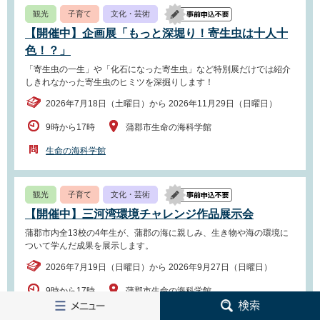
観光
子育て
文化・芸術
【開催中】企画展「もっと深堀り！寄生虫は十人十
色！？」
「寄生虫の一生」や「化石になった寄生虫」など特別展だけでは紹介
しきれなかった寄生虫のヒミツを深掘りします！
2026年7月18日（土曜日）から 2026年11月29日（日曜日）
9時から17時
蒲郡市生命の海科学館
生命の海科学館
観光
子育て
文化・芸術
【開催中】三河湾環境チャレンジ作品展示会
蒲郡市内全13校の4年生が、蒲郡の海に親しみ、生き物や海の環境に
ついて学んだ成果を展示します。
2026年7月19日（日曜日）から 2026年9月27日（日曜日）
9時から17時
蒲郡市生命の海科学館
メ
検
ニ
索
生命の海科学館