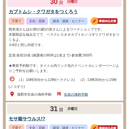
30
日曜日
日
カブトムシ・クワガタをつくろう
子育て
文化・芸術
講演・講座・セミナー
岡本清さんほか(幹の家)の皆さんによるワークショップです。
木製部品を組み立てて、ヘラクレスオオカブトかノコギリクワガタをつ
くるよ。
※8/2と同じ内容です。
定員:各回10名 (保護者の同伴は1名まで) 参加費:300円
★事前予約制です。タイトル内リンク先のイベントカレンダーページよ
りご予約をお願いします。
（1）10時30分から12時(ヘラクレス) （2）13時30分から15時
(ノコギリ)
蒲郡市生命の海科学館
生命の海科学館
31
月曜日
日
モサ箱サウルス!?
子育て
文化・芸術
講演・講座・セミナー