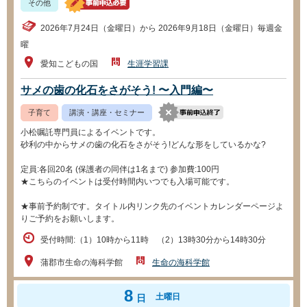
その他
2026年7月24日（金曜日）から 2026年9月18日（金曜日）毎週金
曜
愛知こどもの国
生涯学習課
サメの歯の化石をさがそう! 〜入門編〜
子育て
講演・講座・セミナー
小松嘱託専門員によるイベントです。
砂利の中からサメの歯の化石をさがそう!どんな形をしているかな?
定員:各回20名 (保護者の同伴は1名まで) 参加費:100円
★こちらのイベントは受付時間内いつでも入場可能です。
★事前予約制です。タイトル内リンク先のイベントカレンダーページよ
りご予約をお願いします。
受付時間:（1）10時から11時 （2）13時30分から14時30分
蒲郡市生命の海科学館
生命の海科学館
8
土曜日
日