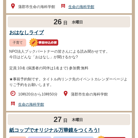
蒲郡市生命の海科学館
生命の海科学館
26
水曜日
日
おはなしライブ
子育て
NPO法人ブックパートナーの皆さんによる読み聞かせです。
今日はどんな「おはなし」が聞けるかな?
定員:10名 (保護者の同伴は1名まで) 参加費:無料
★事前予約制です。タイトル内リンク先のイベントカレンダーページよ
りご予約をお願いします。
10時20分から10時50分
蒲郡市生命の海科学館
生命の海科学館
27
木曜日
日
紙コップでオリジナル万華鏡をつくろう!