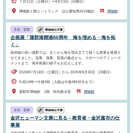
７月11日（土曜日）〜9月13日（日曜日）
博物館１階エントランス ほか愛知県内19施設
博物館
文化・芸術
企画展「蒲郡港開港60周年 海を埋める・海を拓
く」
海岸線の長い蒲郡では、古くから海を埋め立てて様々な産業を発展さ
せてきました。塩業、漁業、貿易の拠点から、スポーツやアミューズ
メントまで、海岸発展の様子をお伝えします。
2026年7月18日（土曜日）から 2026年8月30日（日曜日）
午前10時〜午後5時（入館は午後4時30分まで）
蒲郡市博物館 1階 特別展示室
博物館
文化・芸術
金沢ヒューマン文庫に見る－教育者・金沢嘉市の仕
事展
今年没後４０年となる蒲郡市出身の教育者・金沢嘉市の著書原稿、ノ