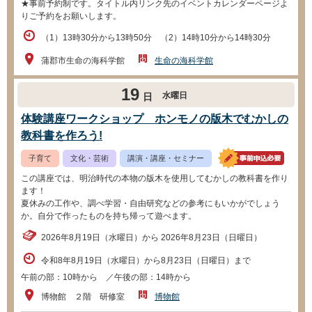
★事前予約制です。タイトル内リンク先のイベントカレンダーページよ
りご予約をお願いします。
（1）13時30分から13時50分 （2）14時10分から14時30分
蒲郡市生命の海科学館
生命の海科学館
19
水曜日
日
体験講座ワークショップ ホンモノの版木でむかしの
教科書を作ろう!
子育て
文化・芸術
講演・講座・セミナー
この講座では、明治時代の本物の版木を使用してむかしの教科書を作り
ます！
夏休みの工作や、調べ学習・自由研究などの参考にもいかがでしょう
か。自分で作ったものを持ち帰って遊べます。
2026年8月19日（水曜日）から 2026年8月23日（日曜日）
令和8年8月19日（水曜日）から8月23日（日曜日）まで
午前の部：10時から ／午後の部：14時から
博物館 ２階 研修室
博物館