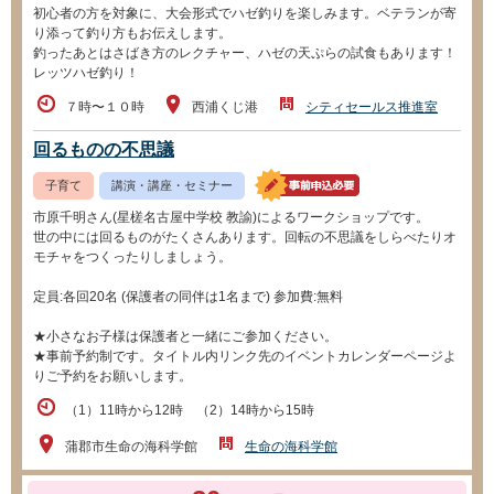
初心者の方を対象に、大会形式でハゼ釣りを楽しみます。ベテランが寄
り添って釣り方もお伝えします。
釣ったあとはさばき方のレクチャー、ハゼの天ぷらの試食もあります！
レッツハゼ釣り！
７時〜１０時
西浦くじ港
シティセールス推進室
回るものの不思議
子育て
講演・講座・セミナー
市原千明さん(星槎名古屋中学校 教諭)によるワークショップです。
世の中には回るものがたくさんあります。回転の不思議をしらべたりオ
モチャをつくったりしましょう。
定員:各回20名 (保護者の同伴は1名まで) 参加費:無料
★小さなお子様は保護者と一緒にご参加ください。
★事前予約制です。タイトル内リンク先のイベントカレンダーページよ
りご予約をお願いします。
（1）11時から12時 （2）14時から15時
蒲郡市生命の海科学館
生命の海科学館