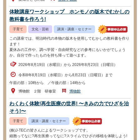
体験講座ワークショップ ホンモノの版木でむかしの
教科書を作ろう!
子育て
文化・芸術
講演・講座・セミナー
この講座では、明治時代の本物の版木を使用してむかしの教科書を作り
ます！
夏休みの工作や、調べ学習・自由研究などの参考にもいかがでしょう
か。自分で作ったものを持ち帰って遊べます。
2026年8月19日（水曜日）から 2026年8月23日（日曜日）
令和8年8月19日（水曜日）から8月23日（日曜日）まで
午前の部：10時から ／午後の部：14時から
博物館 ２階 研修室
博物館
わくわく体験!再生医療の世界! 〜きみの力でひざを治
そう!〜
子育て
講演・講座・セミナー
(株)J-TECの皆さんによるワークショップです。
細胞ってなに?再生医療ってなに?スライムでひざの移植を体験しよう!