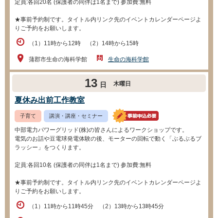
定員:各回20名 (保護者の同伴は1名まで) 参加費:無料
★事前予約制です。タイトル内リンク先のイベントカレンダーページよ
りご予約をお願いします。
（1）11時から12時 （2）14時から15時
蒲郡市生命の海科学館
生命の海科学館
13
木曜日
日
夏休み出前工作教室
子育て
講演・講座・セミナー
中部電力パワーグリッド(株)の皆さんによるワークショップです。
電気のお話や豆電球発電体験の後、モーターの回転で動く「ぶるぶるブ
ラッシー」をつくります。
定員:各回10名 (保護者の同伴は1名まで) 参加費:無料
★事前予約制です。タイトル内リンク先のイベントカレンダーページよ
りご予約をお願いします。
（1）11時から11時45分 （2）13時から13時45分