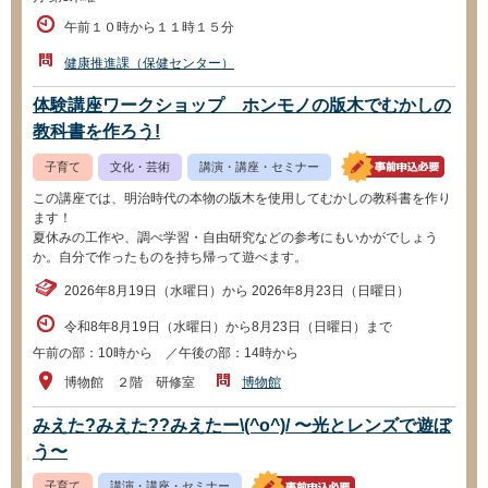
午前１０時から１１時１５分
健康推進課（保健センター）
体験講座ワークショップ ホンモノの版木でむかしの
教科書を作ろう!
子育て
文化・芸術
講演・講座・セミナー
この講座では、明治時代の本物の版木を使用してむかしの教科書を作り
ます！
夏休みの工作や、調べ学習・自由研究などの参考にもいかがでしょう
か。自分で作ったものを持ち帰って遊べます。
2026年8月19日（水曜日）から 2026年8月23日（日曜日）
令和8年8月19日（水曜日）から8月23日（日曜日）まで
午前の部：10時から ／午後の部：14時から
博物館 ２階 研修室
博物館
みえた?みえた??みえたー\(^o^)/ 〜光とレンズで遊ぼ
う〜
子育て
講演・講座・セミナー