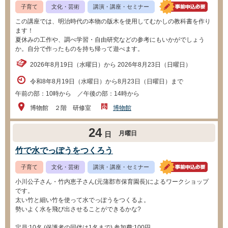
子育て
文化・芸術
講演・講座・セミナー
この講座では、明治時代の本物の版木を使用してむかしの教科書を作り
ます！
夏休みの工作や、調べ学習・自由研究などの参考にもいかがでしょう
か。自分で作ったものを持ち帰って遊べます。
2026年8月19日（水曜日）から 2026年8月23日（日曜日）
令和8年8月19日（水曜日）から8月23日（日曜日）まで
午前の部：10時から ／午後の部：14時から
博物館 ２階 研修室
博物館
24
月曜日
日
竹で水でっぽうをつくろう
子育て
文化・芸術
講演・講座・セミナー
小川公子さん・竹内恵子さん(元蒲郡市保育園長)によるワークショップ
です。
太い竹と細い竹を使って水でっぽうをつくるよ。
勢いよく水を飛び出させることができるかな?
定員:10名 (保護者の同伴は1名まで) 参加費:100円