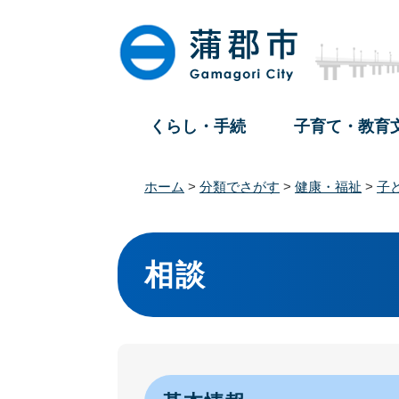
ペ
メ
ー
ニ
ジ
ュ
の
ー
先
を
頭
飛
くらし・手続
子育て・教育
で
ば
す
し
。
て
ホーム
>
分類でさがす
>
健康・福祉
>
子
本
文
本
へ
文
相談