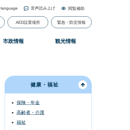
 language
音声読み上げ
閲覧補助
る
AED設置場所
緊急・防災情報
市政情報
観光情報
健康・福祉
保険・年金
高齢者・介護
福祉