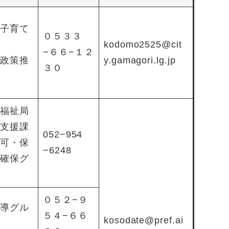
子育て
０５３３
kodomo2525@cit
−６６−１２
政策推
y.gamagori.lg.jp
３０
福祉局
支援課
052−954
可・保
−6248
確保グ
０５２−９
導グル
５４−６６
kosodate@pref.ai