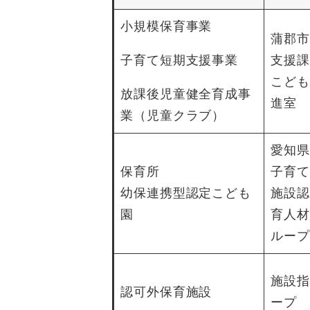
小規模保育事業
蒲郡市
子育て短期支援事業
支援課
こども
放課後児童健全育成事
進室
業（児童クラブ）
愛知県
保育所
子育て
幼保連携型認定こども
施設認
園
育人材
ループ
施設指
認可外保育施設
ープ