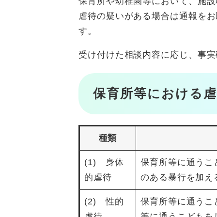
保育所や幼稚園等において、施設
虐待の疑いがある場合は通報をお
す。
受け付けた相談内容に応じ、事実
保育所等における虐
種類
(1) 身体
保育所等に通うこ
的虐待
のある暴行を加え
(2) 性的
保育所等に通うこ
虐待
等に通うこどもを