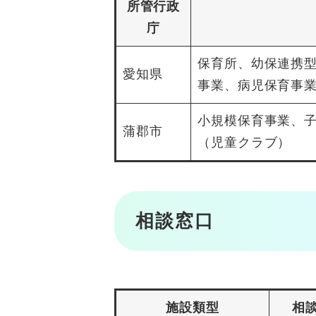
所管行政
庁
保育所、幼保連携
愛知県
事業、病児保育事
小規模保育事業、
蒲郡市
（児童クラブ）
相談窓口
施設類型
相