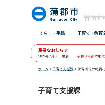
ペ
メ
ー
ニ
ジ
ュ
の
ー
先
を
頭
飛
くらし・手続
子育て・教育
で
ば
す
し
。
て
重要なお知らせ
本
2026年7月30日更新
令和８年熊本地震
文
へ
ホーム
>
子育て支援課
>
保育所等の職員
子育て支援課