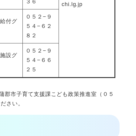
３６
chi.lg.jp
０５２−９
給付グ
５４−６２
８２
０５２−９
施設グ
５４−６６
２５
蒲郡市子育て支援課こども政策推進室（０５
ください。