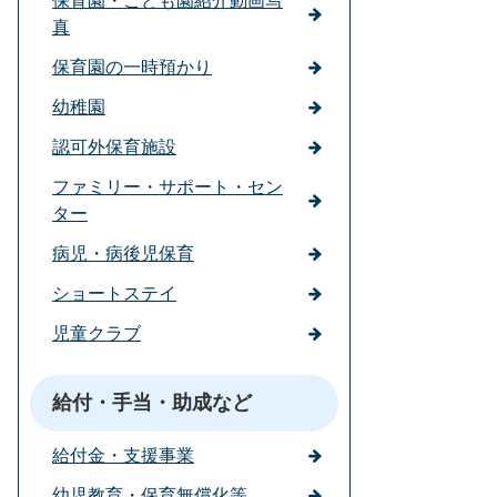
保育園・こども園紹介動画写
真
保育園の一時預かり
幼稚園
認可外保育施設
ファミリー・サポート・セン
ター
病児・病後児保育
ショートステイ
児童クラブ
給付・手当・助成など
給付金・支援事業
幼児教育・保育無償化等