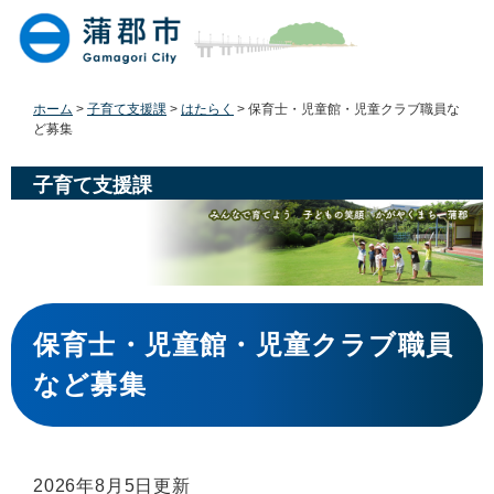
ペ
メ
ー
ニ
ジ
ュ
の
ー
先
を
ホーム
>
子育て支援課
>
はたらく
>
保育士・児童館・児童クラブ職員な
頭
飛
ど募集
で
ば
す
し
子育て支援課
。
て
本
文
へ
本
文
保育士・児童館・児童クラブ職員
など募集
2026年8月5日更新