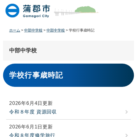
ペ
メ
ー
ニ
ジ
ュ
の
ー
先
を
ホーム
>
中部中学校
>
中部中学校
>
学校行事歳時記
頭
飛
で
ば
す
し
中部中学校
。
て
本
本
文
文
学校行事歳時記
へ
2026年6月4日更新
令和８年度 資源回収
2026年6月1日更新
令和８年度修学旅行