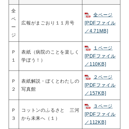
全
全ページ
ペ
広報がまごおり１１月号
[PDFファイル
ー
／4.71MB]
ジ
１ページ
Ｐ
表紙（病院のことを楽しく
[PDFファイル
１
学ぼう！）
／110KB]
２ページ
Ｐ
表紙解説・ぼくとわたしの
[PDFファイル
２
写真館
／157KB]
３ページ
Ｐ
コットンのふるさと 三河
[PDFファイル
３
から未来へ（１）
／112KB]