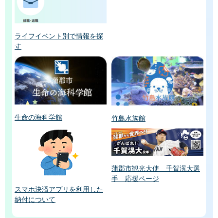
ライフイベント別で情報を探
す
生命の海科学館
竹島水族館
蒲郡市観光大使 千賀滉大選
手 応援ページ
スマホ決済アプリを利用した
納付について