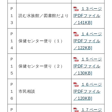
Ｐ
１３ページ
１
読む水族館／図書館だより
[PDFファイル
３
／141KB]
Ｐ
１４ページ
１
保健センター便り（１）
[PDFファイル
４
／122KB]
Ｐ
１５ページ
１
保健センター便り（２）
[PDFファイル
５
／130KB]
Ｐ
１６ページ
１
市民相談
[PDFファイル
６
／120KB]
Ｐ
１７ページ