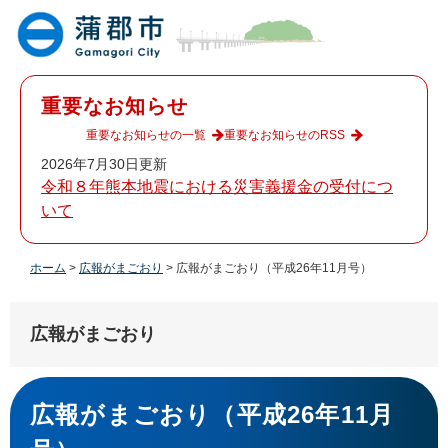
ペ
メ
ー
ニ
ジ
ュ
の
ー
先
を
重要なお知らせ
頭
飛
で
ば
重要なお知らせの一覧
重要なお知らせのRSS
す
し
2026年7月30日更新
。
て
令和８年熊本地震における災害義援金の受付につ
本
いて
文
へ
ホーム
>
広報がまごおり
>
広報がまごおり（平成26年11月号）
広報がまごおり
本
文
広報がまごおり（平成26年11月