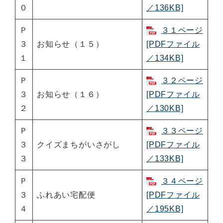
０
／136KB]
Ｐ
３１ページ
３
お知らせ（１５）
[PDFファイル
１
／134KB]
Ｐ
３２ページ
３
お知らせ（１６）
[PDFファイル
２
／130KB]
Ｐ
３３ページ
３
クイズまちがいさがし
[PDFファイル
３
／133KB]
Ｐ
３４ページ
３
ふれあい宅配便
[PDFファイル
４
／195KB]