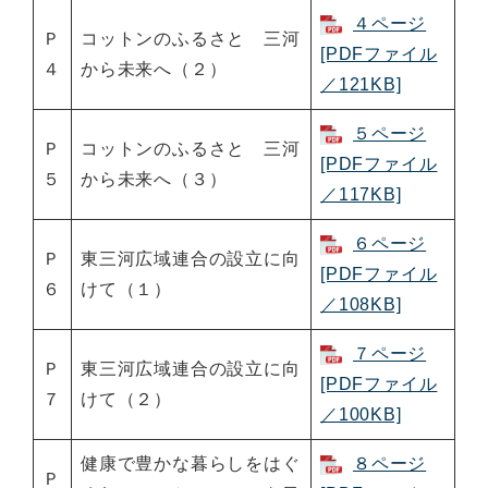
４ページ
Ｐ
コットンのふるさと 三河
[PDFファイル
４
から未来へ（２）
／121KB]
５ページ
Ｐ
コットンのふるさと 三河
[PDFファイル
５
から未来へ（３）
／117KB]
６ページ
Ｐ
東三河広域連合の設立に向
[PDFファイル
６
けて（１）
／108KB]
７ページ
Ｐ
東三河広域連合の設立に向
[PDFファイル
７
けて（２）
／100KB]
健康で豊かな暮らしをはぐ
８ページ
Ｐ