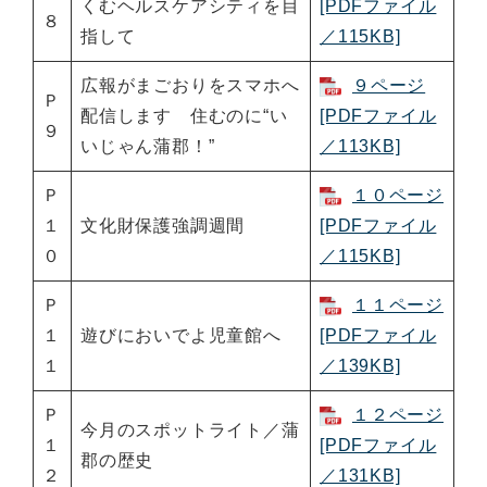
くむヘルスケアシティを目
[PDFファイル
８
指して
／115KB]
広報がまごおりをスマホへ
９ページ
Ｐ
配信します 住むのに“い
[PDFファイル
９
いじゃん蒲郡！”
／113KB]
Ｐ
１０ページ
１
文化財保護強調週間
[PDFファイル
０
／115KB]
Ｐ
１１ページ
１
遊びにおいでよ児童館へ
[PDFファイル
１
／139KB]
Ｐ
１２ページ
今月のスポットライト／蒲
１
[PDFファイル
郡の歴史
２
／131KB]