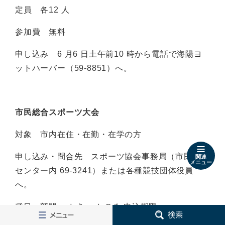
定員 各12 人
参加費 無料
申し込み 6 月6 日土午前10 時から電話で海陽ヨ
ットハーバー（59-8851）へ。
市民総合スポーツ大会
対象 市内在住・在勤・在学の方
申し込み・問合先 スポーツ協会事務局（市民体育
関連
メニュー
センター内 69-3241）または各種競技団体役員
へ。
種目・部門 とき ところ 申込期限
メ
検
ニ
索