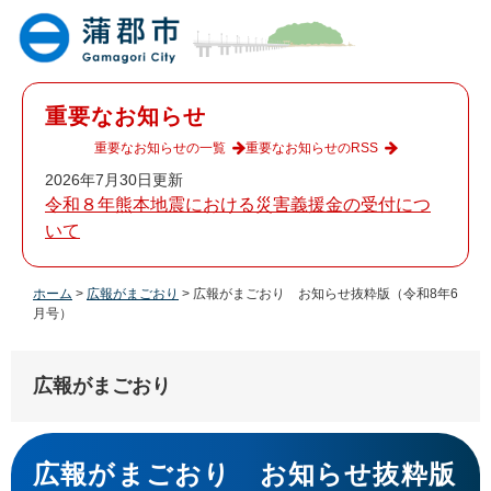
ペ
メ
ー
ニ
ジ
ュ
の
ー
先
を
重要なお知らせ
頭
飛
で
ば
重要なお知らせの一覧
重要なお知らせのRSS
す
し
2026年7月30日更新
。
て
令和８年熊本地震における災害義援金の受付につ
本
いて
文
へ
ホーム
>
広報がまごおり
>
広報がまごおり お知らせ抜粋版（令和8年6
月号）
広報がまごおり
本
文
広報がまごおり お知らせ抜粋版