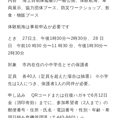
内容 海上自衛隊艦艇の一般公開、体験航海、車
両展示、協力団体ブース、防災ワークショップ、飲
食・物販ブース
体験航海は事前申込が必要です
とき 27日土 午後1時30分〜2時30分、 28 日
日 午前10 時30 分〜11 時30 分、午後1時30分〜
2時30分
対象 市内在住の小中学生とその保護者
定員 各40人（定員を超えた場合は抽選） ※小学
生は1人につき、保護者1人の同伴が必要。
申し込み QRコードまたは往復ハガキで6月12日
金（消印有効）までに、参加希望者（2人まで）の
郵便番号・住所・氏名・電話番号・性別・年齢・希
望日時を危機管理課（〒443-8601）へ。