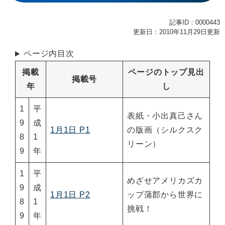
記事ID：0000443
更新日：2010年11月29日更新
ページ内目次
掲載
ページのトップ見出
掲載号
年
し
1
平
表紙・小出真己さん
9
成
1月1日 P1
の版画（シルクスク
8
1
リーン）
9
年
1
平
めざせアメリカズカ
9
成
1月1日 P2
ップ蒲郡から世界に
8
1
挑戦！
9
年