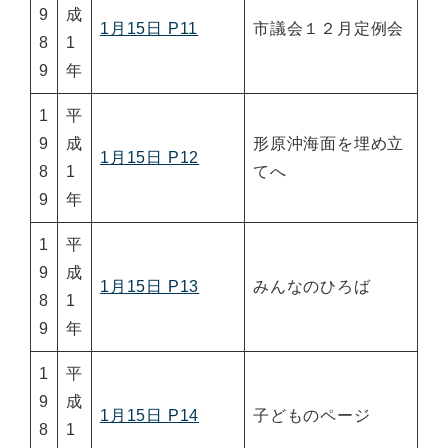
9
成
1月15日 P11
市議会１２月定例会
8
1
9
年
1
平
9
成
形原沖海面を埋め立
1月15日 P12
8
1
てへ
9
年
1
平
9
成
1月15日 P13
みんなのひろば
8
1
9
年
1
平
9
成
1月15日 P14
子どものページ
8
1