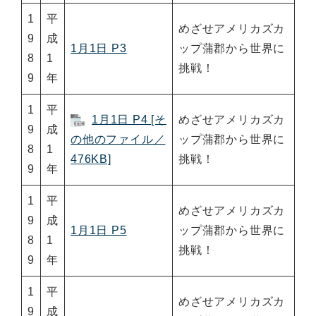
1
平
めざせアメリカズカ
9
成
1月1日 P3
ップ蒲郡から世界に
8
1
挑戦！
9
年
1
平
1月1日 P4 [そ
めざせアメリカズカ
9
成
の他のファイル／
ップ蒲郡から世界に
8
1
476KB]
挑戦！
9
年
1
平
めざせアメリカズカ
9
成
1月1日 P5
ップ蒲郡から世界に
8
1
挑戦！
9
年
1
平
めざせアメリカズカ
9
成