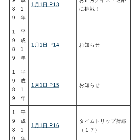
9
成
お正月クイズ・迷路
1月1日 P13
8
1
に挑戦！
9
年
1
平
9
成
1月1日 P14
お知らせ
8
1
9
年
1
平
9
成
1月1日 P15
お知らせ
8
1
9
年
1
平
9
成
タイムトリップ蒲郡
1月1日 P16
8
1
（１７）
9
年