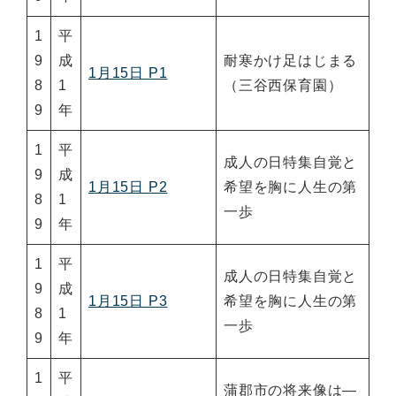
1
平
9
成
耐寒かけ足はじまる
1月15日 P1
8
1
（三谷西保育園）
9
年
1
平
成人の日特集自覚と
9
成
1月15日 P2
希望を胸に人生の第
8
1
一歩
9
年
1
平
成人の日特集自覚と
9
成
1月15日 P3
希望を胸に人生の第
8
1
一歩
9
年
1
平
蒲郡市の将来像は―