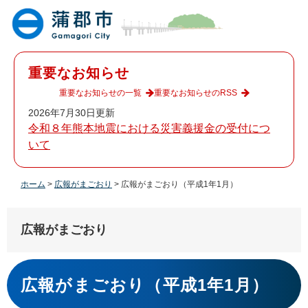
ペ
メ
ー
ニ
ジ
ュ
の
ー
先
を
重要なお知らせ
頭
飛
で
ば
重要なお知らせの一覧
重要なお知らせのRSS
す
し
2026年7月30日更新
。
て
令和８年熊本地震における災害義援金の受付につ
本
いて
文
へ
ホーム
>
広報がまごおり
>
広報がまごおり（平成1年1月）
広報がまごおり
本
文
広報がまごおり（平成1年1月）