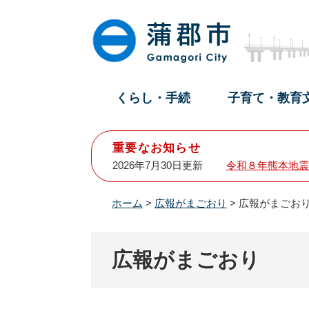
ペ
メ
ー
ニ
ジ
ュ
の
ー
先
を
頭
飛
くらし・手続
子育て・教育
で
ば
す
し
。
て
重要なお知らせ
本
2026年7月30日更新
令和８年熊本地震
文
へ
ホーム
>
広報がまごおり
>
広報がまごおり
広報がまごおり