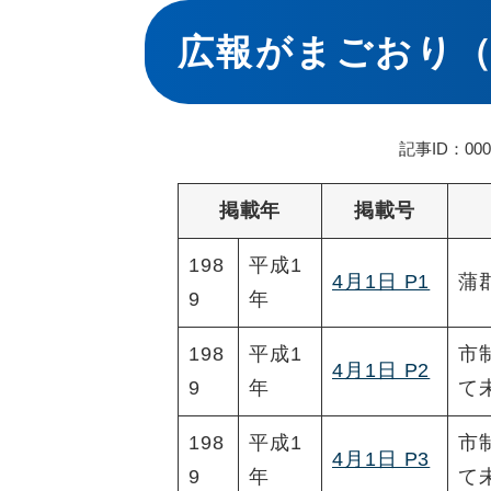
本
文
広報がまごおり（
記事ID：000
掲載年
掲載号
198
平成1
4月1日 P1
蒲
9
年
198
平成1
市
4月1日 P2
9
年
て
198
平成1
市
4月1日 P3
9
年
て