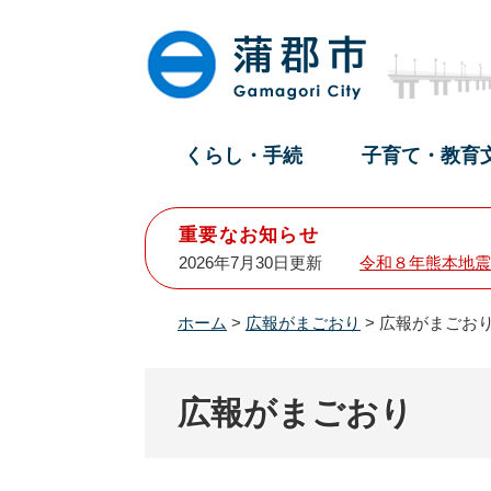
ペ
メ
ー
ニ
ジ
ュ
の
ー
先
を
頭
飛
くらし・手続
子育て・教育
で
ば
す
し
。
て
重要なお知らせ
本
2026年7月30日更新
令和８年熊本地震
文
へ
ホーム
>
広報がまごおり
>
広報がまごおり
広報がまごおり