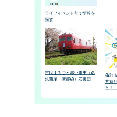
ライフイベント別で情報を
探す
市民まるごと赤い電車（名
蒲郡
鉄西尾・蒲郡線）応援団
共有
と！