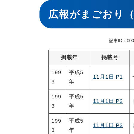
本
文
広報がまごおり（
記事ID：000
掲載年
掲載号
199
平成5
11月1日 P1
3
年
199
平成5
11月1日 P2
3
年
199
平成5
11月1日 P3
3
年