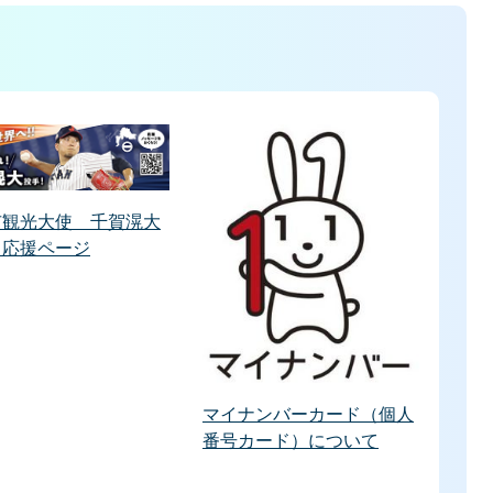
市観光大使 千賀滉大
 応援ページ
マイナンバーカード（個人
番号カード）について