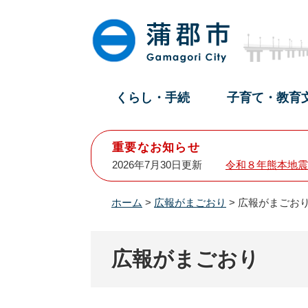
ペ
メ
ー
ニ
ジ
ュ
の
ー
先
を
頭
飛
くらし・手続
子育て・教育
で
ば
す
し
。
て
重要なお知らせ
本
2026年7月30日更新
令和８年熊本地震
文
へ
ホーム
>
広報がまごおり
>
広報がまごおり
広報がまごおり