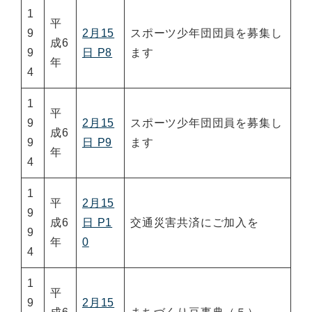
1
平
9
2月15
スポーツ少年団団員を募集し
成6
9
日 P8
ます
年
4
1
平
9
2月15
スポーツ少年団団員を募集し
成6
9
日 P9
ます
年
4
1
平
2月15
9
成6
日 P1
交通災害共済にご加入を
9
年
0
4
1
平
9
2月15