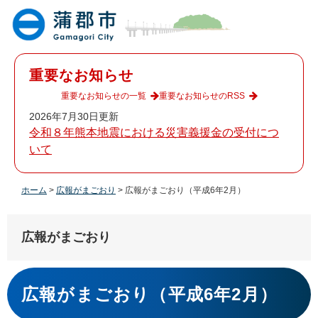
ペ
メ
ー
ニ
ジ
ュ
の
ー
先
を
重要なお知らせ
頭
飛
で
ば
重要なお知らせの一覧
重要なお知らせのRSS
す
し
2026年7月30日更新
。
て
令和８年熊本地震における災害義援金の受付につ
本
いて
文
へ
ホーム
>
広報がまごおり
>
広報がまごおり（平成6年2月）
広報がまごおり
本
文
広報がまごおり（平成6年2月）