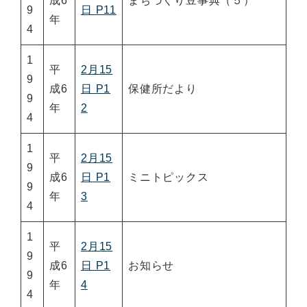
成6
まちづくり豆事典（５）
9
日 P11
年
4
1
平
2月15
9
成6
日 P1
保健所だより
9
年
2
4
1
平
2月15
9
成6
日 P1
ミニトピックス
9
年
3
4
1
平
2月15
9
成6
日 P1
お知らせ
9
年
4
4