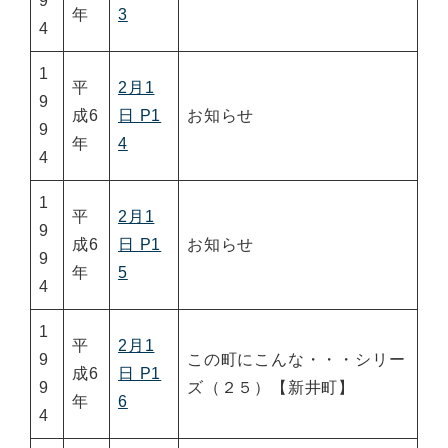
9
年
3
4
1
平
2月1
9
成6
日 P1
お知らせ
9
年
4
4
1
平
2月1
9
成6
日 P1
お知らせ
9
年
5
4
1
平
2月1
9
この町にこんな・・・シリー
成6
日 P1
9
ズ（２５）【新井町】
年
6
4