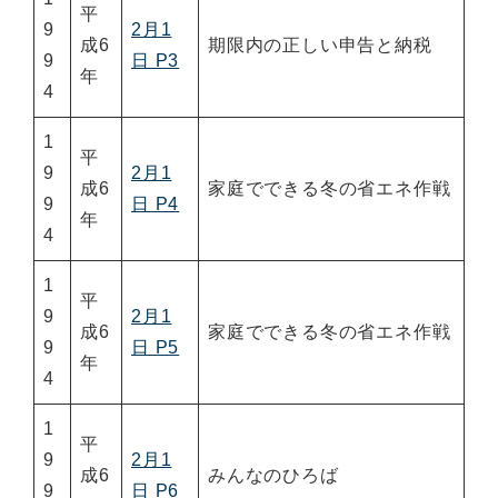
平
9
2月1
成6
期限内の正しい申告と納税
9
日 P3
年
4
1
平
9
2月1
成6
家庭でできる冬の省エネ作戦
9
日 P4
年
4
1
平
9
2月1
成6
家庭でできる冬の省エネ作戦
9
日 P5
年
4
1
平
9
2月1
成6
みんなのひろば
9
日 P6