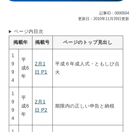
記事ID：0000504
更新日：2010年11月29日更新
ページ内目次
掲載年
掲載号
ページのトップ見出し
1
平
9
2月1
平成６年成人式・ともしび点
成6
9
日 P1
火
年
4
1
平
9
2月1
成6
期限内の正しい申告と納税
9
日 P2
年
4
1