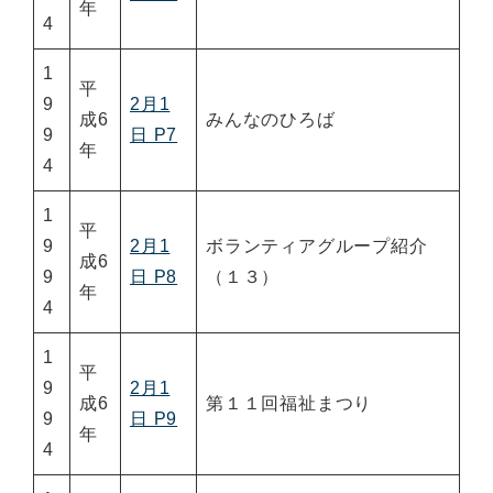
年
4
1
平
9
2月1
成6
みんなのひろば
9
日 P7
年
4
1
平
9
2月1
ボランティアグループ紹介
成6
9
日 P8
（１３）
年
4
1
平
9
2月1
成6
第１１回福祉まつり
9
日 P9
年
4