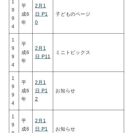
1
平
2月1
9
成6
日 P1
子どものページ
9
年
0
4
1
平
9
2月1
成6
ミニトピックス
9
日 P11
年
4
1
平
2月1
9
成6
日 P1
お知らせ
9
年
2
4
1
平
2月1
9
成6
日 P1
お知らせ