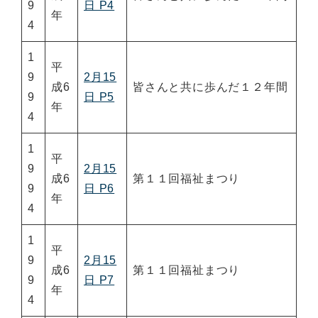
9
日 P4
年
4
1
平
9
2月15
成6
皆さんと共に歩んだ１２年間
9
日 P5
年
4
1
平
9
2月15
成6
第１１回福祉まつり
9
日 P6
年
4
1
平
9
2月15
成6
第１１回福祉まつり
9
日 P7
年
4