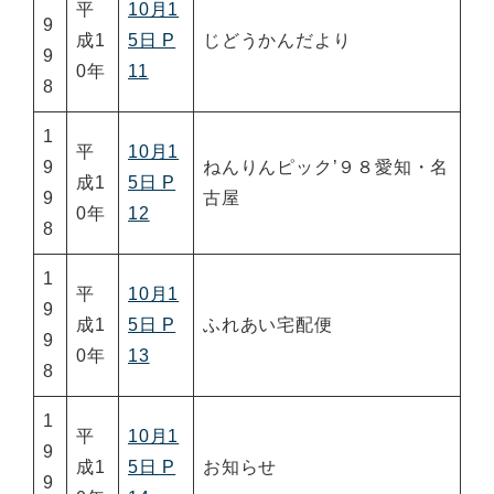
平
10月1
9
成1
5日 P
じどうかんだより
9
0年
11
8
1
平
10月1
9
ねんりんピック’９８愛知・名
成1
5日 P
9
古屋
0年
12
8
1
平
10月1
9
成1
5日 P
ふれあい宅配便
9
0年
13
8
1
平
10月1
9
成1
5日 P
お知らせ
9