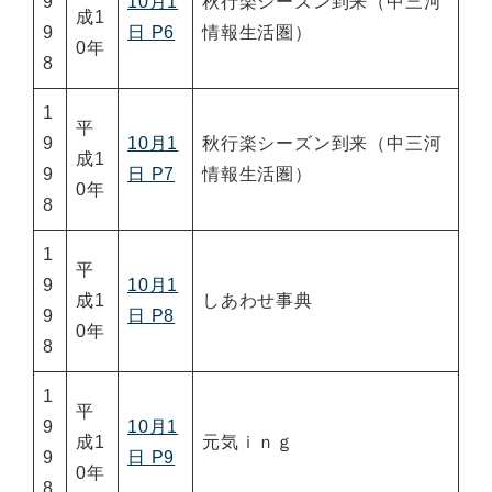
9
10月1
秋行楽シーズン到来（中三河
成1
9
日 P6
情報生活圏）
0年
8
1
平
9
10月1
秋行楽シーズン到来（中三河
成1
9
日 P7
情報生活圏）
0年
8
1
平
9
10月1
成1
しあわせ事典
9
日 P8
0年
8
1
平
9
10月1
成1
元気ｉｎｇ
9
日 P9
0年
8