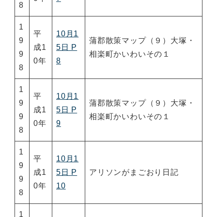
8
1
平
10月1
9
蒲郡散策マップ（９）大塚・
成1
5日 P
9
相楽町かいわいその１
0年
8
8
1
平
10月1
9
蒲郡散策マップ（９）大塚・
成1
5日 P
9
相楽町かいわいその１
0年
9
8
1
平
10月1
9
成1
5日 P
アリソンがまごおり日記
9
0年
10
8
1