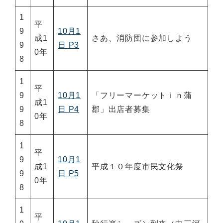
1
平
9
10月1
成1
さあ、消防団に参加しよう
9
日 P3
0年
8
1
平
9
10月1
「フリーマーケットｉｎ蒲
成1
9
日 P4
郡」出店者募集
0年
8
1
平
9
10月1
成1
平成１０年度市民文化祭
9
日 P5
0年
8
1
平