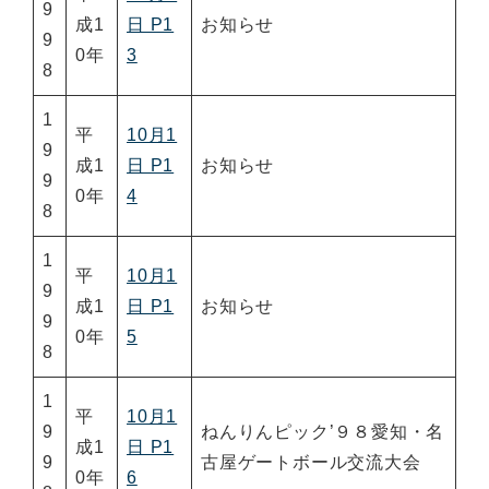
9
成1
日 P1
お知らせ
9
0年
3
8
1
平
10月1
9
成1
日 P1
お知らせ
9
0年
4
8
1
平
10月1
9
成1
日 P1
お知らせ
9
0年
5
8
1
平
10月1
9
ねんりんピック’９８愛知・名
成1
日 P1
9
古屋ゲートボール交流大会
0年
6