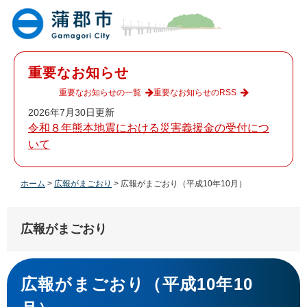
ペ
メ
ー
ニ
ジ
ュ
の
ー
先
を
重要なお知らせ
頭
飛
で
ば
重要なお知らせの一覧
重要なお知らせのRSS
す
し
2026年7月30日更新
。
て
令和８年熊本地震における災害義援金の受付につ
本
いて
文
へ
ホーム
>
広報がまごおり
>
広報がまごおり（平成10年10月）
広報がまごおり
本
文
広報がまごおり（平成10年10