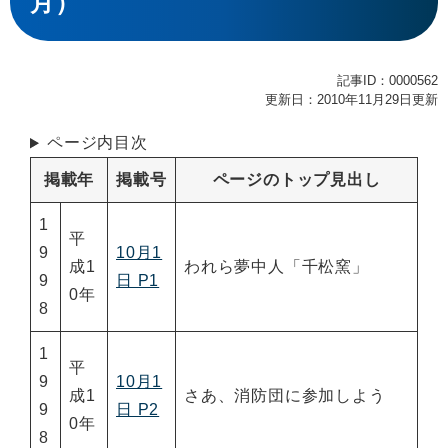
月）
記事ID：0000562
更新日：2010年11月29日更新
ページ内目次
掲載年
掲載号
ページのトップ見出し
1
平
9
10月1
成1
われら夢中人「千松窯」
9
日 P1
0年
8
1
平
9
10月1
成1
さあ、消防団に参加しよう
9
日 P2
0年
8