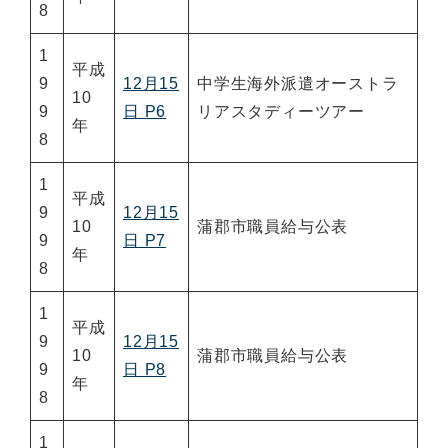
8
1
平成
9
12月15
中学生海外派遣オーストラ
10
9
日 P6
リアスタディーツアー
年
8
1
平成
9
12月15
10
蒲郡市職員給与公表
9
日 P7
年
8
1
平成
9
12月15
10
蒲郡市職員給与公表
9
日 P8
年
8
1