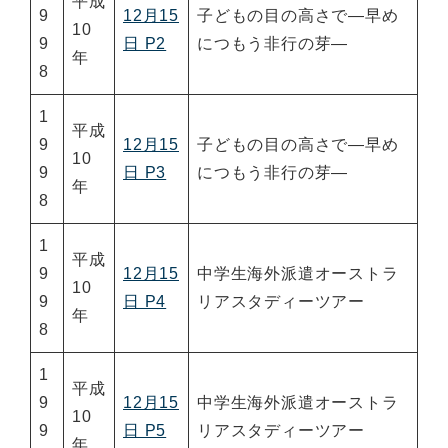
平成
9
12月15
子どもの目の高さで―早め
10
9
日 P2
につもう非行の芽―
年
8
1
平成
9
12月15
子どもの目の高さで―早め
10
9
日 P3
につもう非行の芽―
年
8
1
平成
9
12月15
中学生海外派遣オーストラ
10
9
日 P4
リアスタディーツアー
年
8
1
平成
9
12月15
中学生海外派遣オーストラ
10
9
日 P5
リアスタディーツアー
年