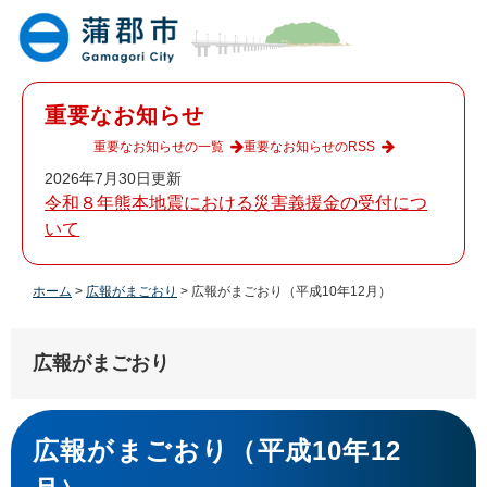
ペ
メ
ー
ニ
ジ
ュ
の
ー
先
を
重要なお知らせ
頭
飛
で
ば
重要なお知らせの一覧
重要なお知らせのRSS
す
し
2026年7月30日更新
。
て
令和８年熊本地震における災害義援金の受付につ
本
いて
文
へ
ホーム
>
広報がまごおり
>
広報がまごおり（平成10年12月）
広報がまごおり
本
文
広報がまごおり（平成10年12