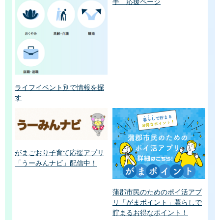
手 応援ページ
ライフイベント別で情報を探
す
がまごおり子育て応援アプリ
「うーみんナビ」配信中！
蒲郡市民のためのポイ活アプ
リ「がまポイント」暮らしで
貯まるお得なポイント！