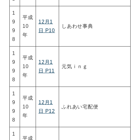
1
平成
9
12月1
10
しあわせ事典
9
日 P10
年
8
1
平成
9
12月1
10
元気ｉｎｇ
9
日 P11
年
8
1
平成
9
12月1
10
ふれあい宅配便
9
日 P12
年
8
1
平成