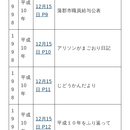
平成
9
12月15
10
蒲郡市職員給与公表
9
日 P9
年
8
1
平成
9
12月15
10
アリソンがまごおり日記
9
日 P10
年
8
1
平成
9
12月15
10
じどうかんだより
9
日 P11
年
8
1
平成
9
12月15
10
平成１０年をふり返って
9
日 P12