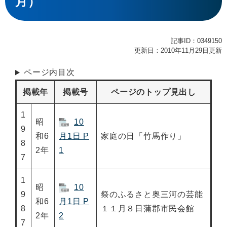
月）
記事ID：0349150
更新日：2010年11月29日更新
ページ内目次
掲載年
掲載号
ページのトップ見出し
1
昭
10
9
和6
月1日 P
家庭の日「竹馬作り」
8
2年
1
7
1
昭
10
9
祭のふるさと奥三河の芸能
和6
月1日 P
8
１１月８日蒲郡市民会館
2年
2
7