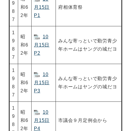
9
和6
月15日
府相体育祭
8
2年
P1
7
1
昭
10
9
みんな寄っといで勤労青少
和6
月15日
8
年ホームはヤングの城だヨ
2年
P2
7
1
昭
10
9
みんな寄っといで勤労青少
和6
月15日
8
年ホームはヤングの城だヨ
2年
P3
7
1
昭
10
9
和6
月15日
市議会９月定例会から
8
2年
P4