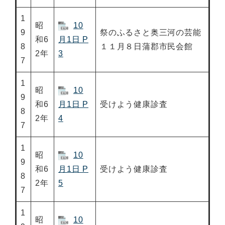
1
昭
10
9
祭のふるさと奥三河の芸能
和6
月1日 P
8
１１月８日蒲郡市民会館
2年
3
7
1
昭
10
9
和6
月1日 P
受けよう健康診査
8
2年
4
7
1
昭
10
9
和6
月1日 P
受けよう健康診査
8
2年
5
7
1
昭
10