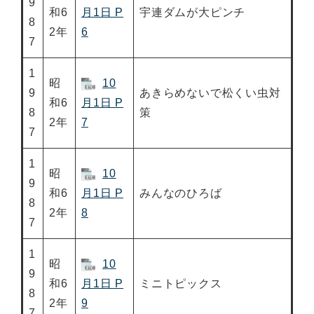
9
和6
月1日 P
宇連ダムが大ピンチ
8
2年
6
7
1
昭
10
9
あきらめないで松くい虫対
和6
月1日 P
8
策
2年
7
7
1
昭
10
9
和6
月1日 P
みんなのひろば
8
2年
8
7
1
昭
10
9
和6
月1日 P
ミニトピックス
8
2年
9
7