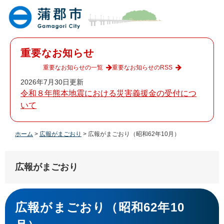
ペ
メ
ー
ニ
ジ
ュ
の
ー
先
を
重要なお知らせ
頭
飛
で
ば
重要なお知らせの一覧
重要なお知らせのRSS
す
し
2026年7月30日更新
。
て
令和８年熊本地震における災害義援金の受付につ
本
いて
文
へ
ホーム
>
広報がまごおり
>
広報がまごおり（昭和62年10月）
広報がまごおり
本
文
広報がまごおり（昭和62年10