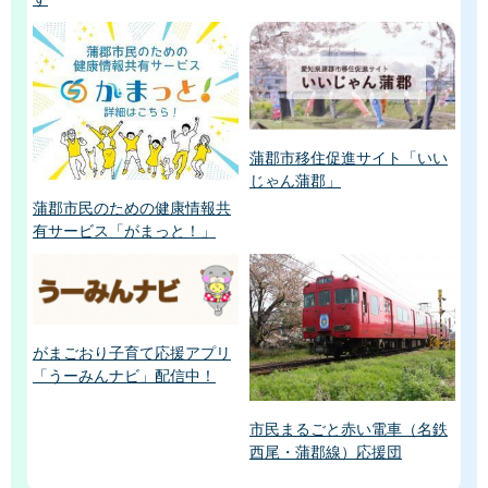
蒲郡市移住促進サイト「いい
じゃん蒲郡」
蒲郡市民のための健康情報共
有サービス「がまっと！」
がまごおり子育て応援アプリ
「うーみんナビ」配信中！
市民まるごと赤い電車（名鉄
西尾・蒲郡線）応援団