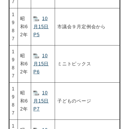
7
1
昭
10
9
和6
月15日
市議会９月定例会から
8
2年
P5
7
1
昭
10
9
和6
月15日
ミニトピックス
8
2年
P6
7
1
昭
10
9
和6
月15日
子どものページ
8
2年
P7
7
1