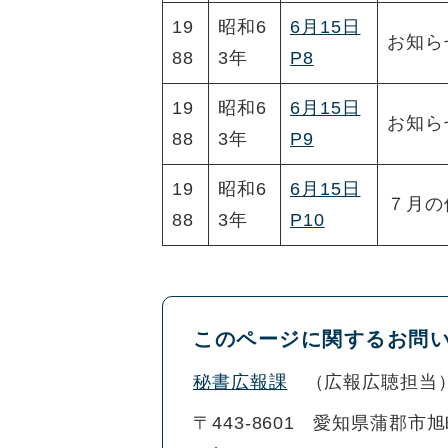
19
昭和6
6月15日
お知ら
88
3年
P8
19
昭和6
6月15日
お知ら
88
3年
P9
19
昭和6
6月15日
７月の
88
3年
P10
このページに関するお問
秘書広報課
広報広聴担当
〒443-8601
愛知県蒲郡市旭