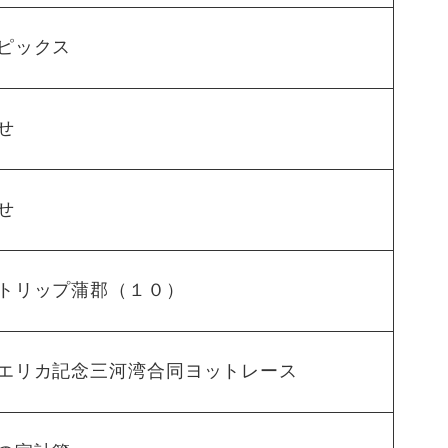
ピックス
せ
せ
トリップ蒲郡（１０）
エリカ記念三河湾合同ヨットレース