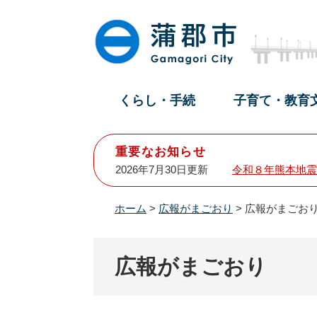
ペ
メ
ー
ニ
ジ
ュ
の
ー
先
を
頭
飛
くらし・手続
子育て・教育
で
ば
す
し
。
て
重要なお知らせ
本
2026年7月30日更新
令和８年熊本地震
文
へ
ホーム
>
広報がまごおり
>
広報がまごおり
広報がまごおり