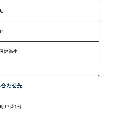
せ
せ
保健衛生
い合わせ先
町17番1号