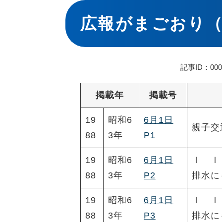
本
文
広報がまごおり（
記事ID：000
掲載年
掲載号
19
昭和6
6月1日
親子交
88
3年
P1
19
昭和6
6月1日
Ｉ ｌ
88
3年
P2
排水に
19
昭和6
6月1日
Ｉ ｌ
88
3年
P3
排水に