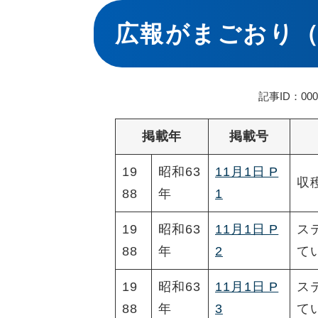
本
文
広報がまごおり（
記事ID：000
掲載年
掲載号
19
昭和63
11月1日 P
収
88
年
1
19
昭和63
11月1日 P
ス
88
年
2
て
19
昭和63
11月1日 P
ス
88
年
3
て