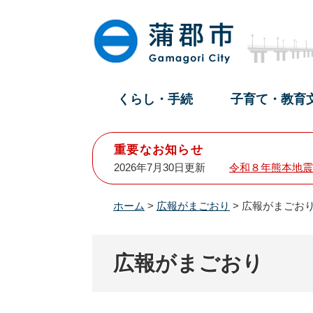
ペ
メ
ー
ニ
ジ
ュ
の
ー
先
を
頭
飛
くらし・手続
子育て・教育
で
ば
す
し
。
て
重要なお知らせ
本
2026年7月30日更新
令和８年熊本地震
文
へ
ホーム
>
広報がまごおり
>
広報がまごおり
広報がまごおり