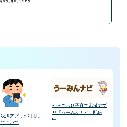
533-66-1192
がまごおり子育て応援アプ
リ「うーみんナビ」配信
ホ決済アプリを利用し
中！
付について