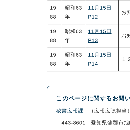
19
昭和63
11月15日
お
88
年
P12
19
昭和63
11月15日
お
88
年
P13
19
昭和63
11月15日
１
88
年
P14
このページに関するお問
秘書広報課
広報広聴担当
〒443-8601
愛知県蒲郡市旭