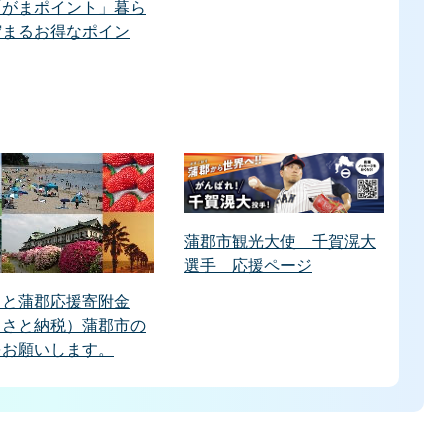
「がまポイント」暮ら
貯まるお得なポイン
蒲郡市観光大使 千賀滉大
選手 応援ページ
さと蒲郡応援寄附金
るさと納税）蒲郡市の
をお願いします。