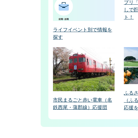
プリ
しで
ト！
ライフイベント別で情報を
探す
ふる
市民まるごと赤い電車（名
（ふ
鉄西尾・蒲郡線）応援団
応援