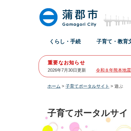
ペ
メ
ー
ニ
ジ
ュ
の
ー
先
を
頭
飛
くらし・手続
子育て・教育
で
ば
す
し
。
て
重要なお知らせ
本
2026年7月30日更新
令和８年熊本地震
文
へ
ホーム
>
子育てポータルサイト
>
遊ぶ
子育てポータルサイ