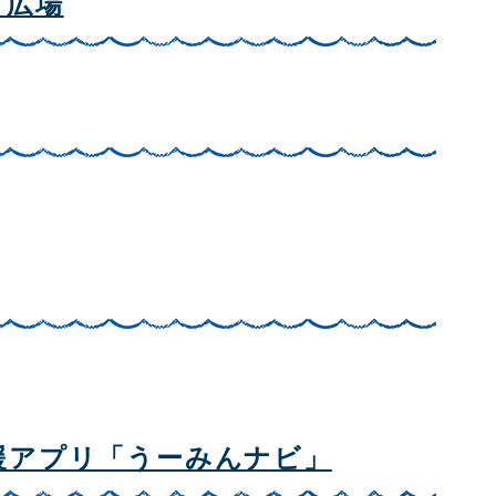
コ広場
援アプリ「うーみんナビ」