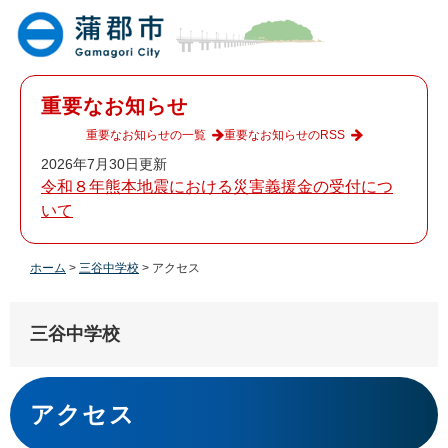
ペ
メ
ー
ニ
ジ
ュ
の
ー
先
を
重要なお知らせ
頭
飛
で
ば
重要なお知らせの一覧
重要なお知らせのRSS
す
し
2026年7月30日更新
。
て
令和８年熊本地震における災害義援金の受付につ
本
いて
文
へ
ホーム
>
三谷中学校
>
アクセス
三谷中学校
本
文
アクセス