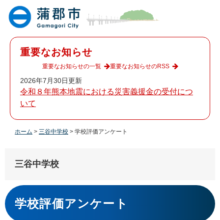
ペ
メ
ー
ニ
ジ
ュ
の
ー
先
を
重要なお知らせ
頭
飛
で
ば
重要なお知らせの一覧
重要なお知らせのRSS
す
し
2026年7月30日更新
。
て
令和８年熊本地震における災害義援金の受付につ
本
いて
文
へ
ホーム
>
三谷中学校
>
学校評価アンケート
三谷中学校
本
文
学校評価アンケート