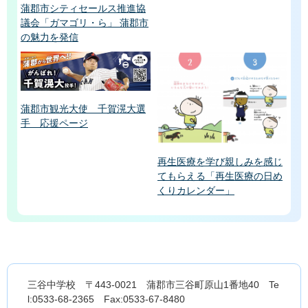
蒲郡市シティセールス推進協
議会「ガマゴリ・ら」 蒲郡市
の魅力を発信
蒲郡市観光大使 千賀滉大選
手 応援ページ
再生医療を学び親しみを感じ
てもらえる「再生医療の日め
くりカレンダー」
三谷中学校 〒443-0021 蒲郡市三谷町原山1番地40 Te
l:0533-68-2365 Fax:0533-67-8480