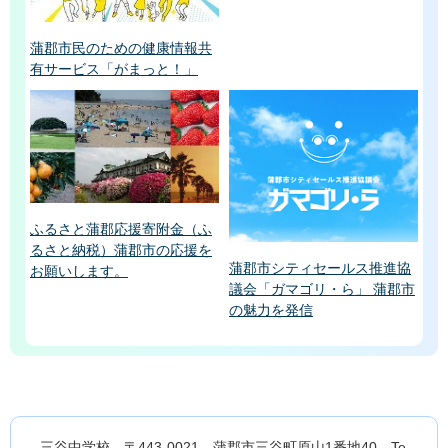
蒲郡市民のための健康情報共
有サービス「がまっと！」
ふるさと蒲郡応援寄附金（ふ
るさと納税）蒲郡市の応援を
蒲郡市シティセールス推進協
お願いします。
議会「ガマゴリ・ら」 蒲郡市
の魅力を発信
三谷中学校 〒443-0021 蒲郡市三谷町原山1番地40 Te