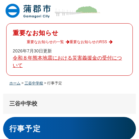
ペ
メ
ー
ニ
ジ
ュ
の
ー
先
を
重要なお知らせ
頭
飛
で
ば
重要なお知らせの一覧
重要なお知らせのRSS
す
し
2026年7月30日更新
。
て
令和８年熊本地震における災害義援金の受付につ
本
いて
文
へ
ホーム
>
三谷中学校
>
行事予定
三谷中学校
本
文
行事予定