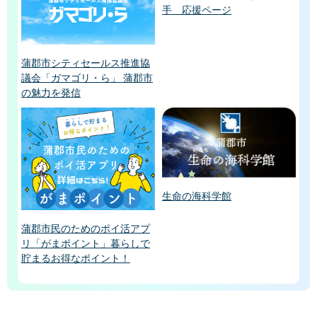
手 応援ページ
蒲郡市シティセールス推進協
議会「ガマゴリ・ら」 蒲郡市
の魅力を発信
生命の海科学館
蒲郡市民のためのポイ活アプ
リ「がまポイント」暮らしで
貯まるお得なポイント！