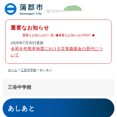
ペ
メ
ー
ニ
ジ
ュ
の
ー
先
を
重要なお知らせ
頭
飛
で
ば
重要なお知らせの一覧
重要なお知らせのRSS
す
し
2026年7月30日更新
。
て
令和８年熊本地震における災害義援金の受付につ
本
いて
文
へ
ホーム
>
三谷中学校
>
あしあと
三谷中学校
本
文
あしあと