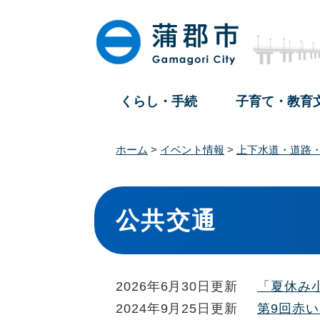
ペ
メ
ー
ニ
ジ
ュ
の
ー
先
を
頭
飛
くらし・手続
子育て・教育
で
ば
す
し
。
て
ホーム
>
イベント情報
>
上下水道・道路
本
文
本
へ
文
公共交通
2026年6月30日更新
「夏休み
2024年9月25日更新
第9回赤