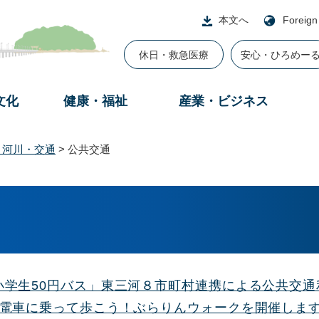
本文へ
Foreign
休日・救急医療
安心・ひろめー
文化
健康・福祉
産業・ビジネス
・河川・交通
>
公共交通
小学生50円バス」東三河８市町村連携による公共交
い電車に乗って歩こう！ぶらりんウォークを開催しま