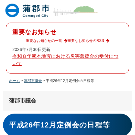
ペ
メ
ー
ニ
ジ
ュ
の
ー
先
を
重要なお知らせ
頭
飛
で
ば
重要なお知らせの一覧
重要なお知らせのRSS
す
し
2026年7月30日更新
。
て
令和８年熊本地震における災害義援金の受付につ
本
いて
文
へ
ホーム
>
蒲郡市議会
>
平成26年12月定例会の日程等
蒲郡市議会
本
文
平成26年12月定例会の日程等