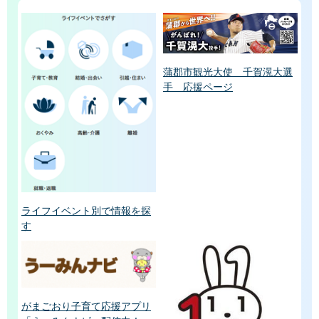
蒲郡市観光大使 千賀滉大選
手 応援ページ
ライフイベント別で情報を探
す
がまごおり子育て応援アプリ