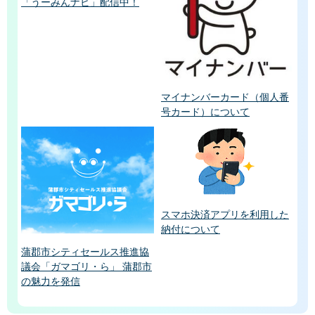
「うーみんナビ」配信中！
マイナンバーカード（個人番
号カード）について
スマホ決済アプリを利用した
納付について
蒲郡市シティセールス推進協
議会「ガマゴリ・ら」 蒲郡市
の魅力を発信