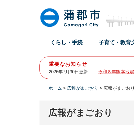
ペ
メ
ー
ニ
ジ
ュ
の
ー
先
を
頭
飛
くらし・手続
子育て・教育
で
ば
す
し
。
て
重要なお知らせ
本
2026年7月30日更新
令和８年熊本地震
文
へ
ホーム
>
広報がまごおり
>
広報がまごお
広報がまごおり