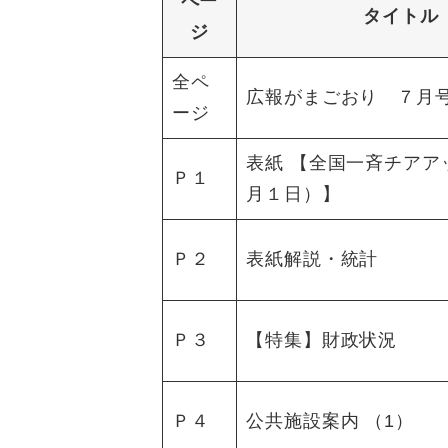
ペー
タイトル
ジ
全ペ
広報がまごおり ７月
ージ
表紙 【全国一斉チアア
Ｐ１
月１日）】
Ｐ２
表紙解説・統計
Ｐ３
【特集】財政状況
Ｐ４
公共施設案内 （1）