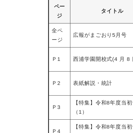
ペー
タイトル
ジ
全ペ
広報がまごおり5月号
ージ
Ｐ1
西浦学園開校式(4 月 8 
Ｐ2
表紙解説・統計
【特集】令和8年度当初
Ｐ3
（1）
【特集】令和8年度当初
Ｐ4