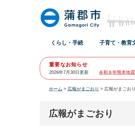
ペ
メ
ー
ニ
ジ
ュ
の
ー
先
を
頭
飛
くらし・手続
子育て・教育
で
ば
す
し
。
て
重要なお知らせ
本
2026年7月30日更新
令和８年熊本地震
文
へ
ホーム
>
広報がまごおり
>
広報がまごおり
広報がまごおり