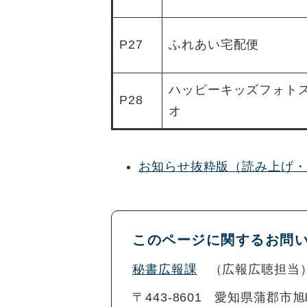
P27
ふれあい宅配便
ハッピーキッズフォト
P28
オ
お知らせ抜粋版（読み上げ・
このページに関するお問
秘書広報課
広報広聴担当
〒443-8601
愛知県蒲郡市旭