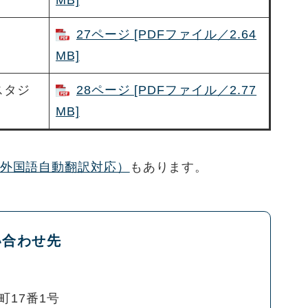
MB]
27ページ [PDFファイル／2.64
MB]
スタジ
28ページ [PDFファイル／2.77
MB]
外国語自動翻訳対応）
もあります。
い合わせ先
町17番1号