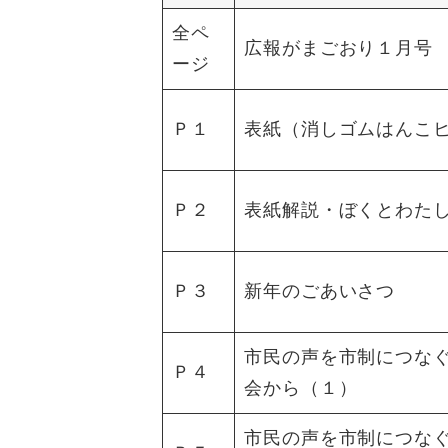
全ペ
広報がまごおり１月号
ージ
Ｐ１
表紙（消しゴムはんこ
Ｐ２
表紙解説・ぼくとわた
Ｐ３
新年のごあいさつ
市民の声を市制につな
Ｐ４
会から（１）
市民の声を市制につな