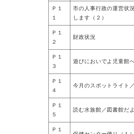
Ｐ１
市の人事行政の運営状
１
します（２）
Ｐ１
財政状況
２
Ｐ１
遊びにおいでよ児童館
３
Ｐ１
今月のスポットライト
４
Ｐ１
読む水族館／図書館だ
５
Ｐ１