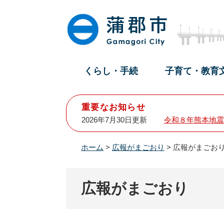
ペ
メ
ー
ニ
ジ
ュ
の
ー
先
を
頭
飛
くらし・手続
子育て・教育
で
ば
す
し
。
て
重要なお知らせ
本
2026年7月30日更新
令和８年熊本地震
文
へ
ホーム
>
広報がまごおり
>
広報がまごおり
広報がまごおり