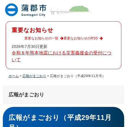
ペ
メ
ー
ニ
ジ
ュ
の
ー
先
を
重要なお知らせ
頭
飛
で
ば
重要なお知らせの一覧
重要なお知らせのRSS
す
し
2026年7月30日更新
。
て
令和８年熊本地震における災害義援金の受付につ
本
いて
文
へ
ホーム
>
広報がまごおり
>
広報がまごおり（平成29年11月号）
広報がまごおり
本
文
広報がまごおり（平成29年11月