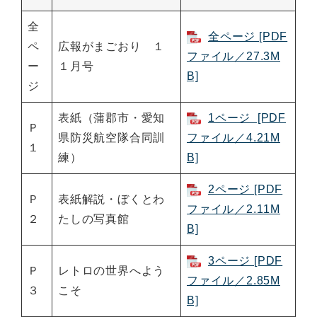
全
全ページ [PDF
ペ
広報がまごおり １
ファイル／27.3M
ー
１月号
B]
ジ
表紙（蒲郡市・愛知
1ページ [PDF
Ｐ
県防災航空隊合同訓
ファイル／4.21M
１
練）
B]
2ページ [PDF
Ｐ
表紙解説・ぼくとわ
ファイル／2.11M
２
たしの写真館
B]
3ページ [PDF
Ｐ
レトロの世界へよう
ファイル／2.85M
３
こそ
B]