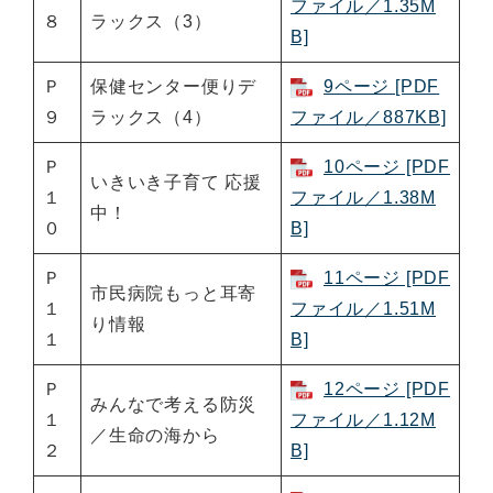
ファイル／1.35M
８
ラックス（3）
B]
Ｐ
保健センター便りデ
9ページ [PDF
９
ラックス（4）
ファイル／887KB]
Ｐ
10ページ [PDF
いきいき子育て 応援
１
ファイル／1.38M
中！
０
B]
Ｐ
11ページ [PDF
市民病院もっと耳寄
１
ファイル／1.51M
り情報
１
B]
Ｐ
12ページ [PDF
みんなで考える防災
１
ファイル／1.12M
／生命の海から
２
B]