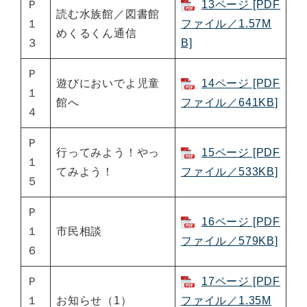
Ｐ
13ページ [PDF
読む水族館／図書館
１
ファイル／1.57M
めくるくん通信
３
B]
Ｐ
遊びにおいでよ児童
14ページ [PDF
１
館へ
ファイル／641KB]
４
Ｐ
行ってみよう！やっ
15ページ [PDF
１
てみよう！
ファイル／533KB]
５
Ｐ
16ページ [PDF
１
市民相談
ファイル／579KB]
６
Ｐ
17ページ [PDF
１
お知らせ（1）
ファイル／1.35M