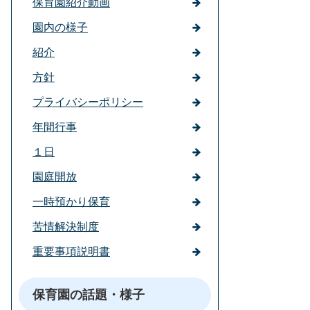
保育園紹介動画
園内の様子
紹介
方針
プライバシーポリシー
年間行事
１日
園庭開放
一時預かり保育
苦情解決制度
重要事項説明書
保育園の話題・様子