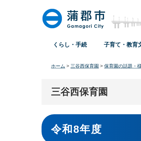
ペ
メ
ー
ニ
ジ
ュ
の
ー
先
を
頭
飛
くらし・手続
子育て・教育
で
ば
す
し
。
て
ホーム
>
三谷西保育園
>
保育園の話題・
本
文
へ
三谷西保育園
本
文
令和8年度