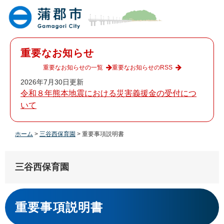
ペ
メ
ー
ニ
ジ
ュ
の
ー
先
を
重要なお知らせ
頭
飛
で
ば
重要なお知らせの一覧
重要なお知らせのRSS
す
し
2026年7月30日更新
。
て
令和８年熊本地震における災害義援金の受付につ
本
いて
文
へ
ホーム
>
三谷西保育園
>
重要事項説明書
三谷西保育園
本
文
重要事項説明書