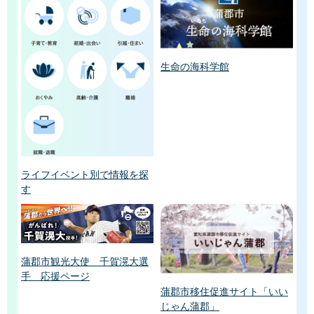
生命の海科学館
ライフイベント別で情報を探
す
蒲郡市観光大使 千賀滉大選
手 応援ページ
蒲郡市移住促進サイト「いい
じゃん蒲郡」